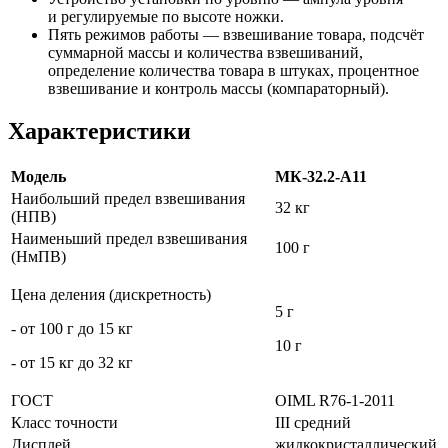
и регулируемые по высоте ножки.
Пять режимов работы — взвешивание товара, подсчёт
суммарной массы и количества взвешиваний,
определение количества товара в штуках, процентное
взвешивание и контроль массы
(компараторный
).
Характеристики
Модель
МК-32.2-А11
Наибольший предел взвешивания
32 кг
(НПВ)
Наименьший предел взвешивания
100 г
(НмПВ)
Цена деления (дискретность)
5 г
- от 100 г до 15 кг
10 г
- от 15 кг до 32 кг
ГОСТ
OIML R76-1-2011
Класс точности
III средний
Дисплей
жидкокристаллический