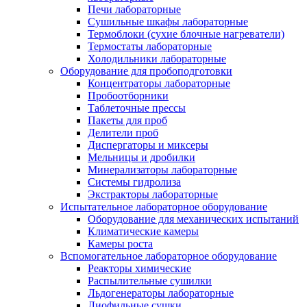
Печи лабораторные
Сушильные шкафы лабораторные
Термоблоки (сухие блочные нагреватели)
Термостаты лабораторные
Холодильники лабораторные
Оборудование для пробоподготовки
Концентраторы лабораторные
Пробоотборники
Таблеточные прессы
Пакеты для проб
Делители проб
Диспергаторы и миксеры
Мельницы и дробилки
Минерализаторы лабораторные
Системы гидролиза
Экстракторы лабораторные
Испытательное лабораторное оборудование
Оборудование для механических испытаний
Климатические камеры
Камеры роста
Вспомогательное лабораторное оборудование
Реакторы химические
Распылительные сушилки
Льдогенераторы лабораторные
Лиофильные сушки