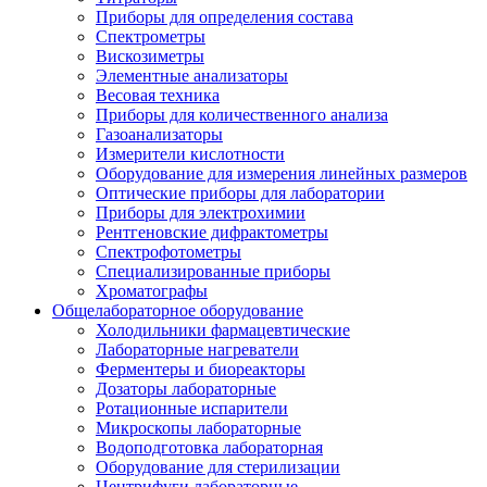
Приборы для определения состава
Спектрометры
Вискозиметры
Элементные анализаторы
Весовая техника
Приборы для количественного анализа
Газоанализаторы
Измерители кислотности
Оборудование для измерения линейных размеров
Оптические приборы для лаборатории
Приборы для электрохимии
Рентгеновские дифрактометры
Спектрофотометры
Специализированные приборы
Хроматографы
Общелабораторное оборудование
Холодильники фармацевтические
Лабораторные нагреватели
Ферментеры и биореакторы
Дозаторы лабораторные
Ротационные испарители
Микроскопы лабораторные
Водоподготовка лабораторная
Оборудование для стерилизации
Центрифуги лабораторные