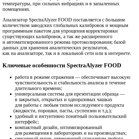
температуры, при сильных вибрациях и в запыленных
помещениях.
Анализатор SpectraAlyzer FOOD поставляется с большим
количеством заводских глобальных калибровок и мощным
программным пакетом для упрощения корректировки
существующих калибровок, а так же расширенного
и автоматизированного режима протоколирования; базой
данных для хранения аналитических результатов,
как на анализаторе, так и в локальной сети или в интернете.
Ключевые особенности SpectraAlyzer FOOD
работа в режиме отражения — обеспечивает высокую
чувствительность и стабильность анализа в течение
длительного времени;
универсальная система для презентации образца —
в закрытых, открытых и одноразовых чашках
для работы с любым типом исследуемого продукта
(жидкости
, порошки, пасты, суспензии и т.д.);
удобный и интуитивно понятный пользовательский
интерфейс;
компактный дизайн, оптимизированный
для размещения в лабораториях и на производствах;
сенсорный экран, отвечающий стандартам любого