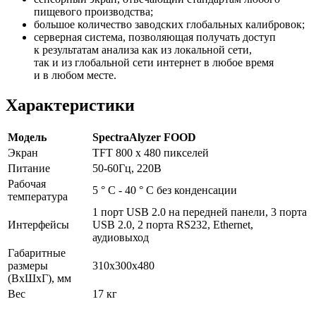
пищевого производства;
большое количество заводских глобальных калибровок;
серверная система, позволяющая получать доступ
к результатам анализа как из локальной сети,
так и из глобальной сети интернет в любое время
и в любом месте.
Характеристики
Модель
SpectraAlyzer FOOD
Экран
TFT 800 x 480 пикселей
Питание
50-60Гц, 220В
Рабочая
5 ° C - 40 ° C без конденсации
температура
1 порт USB 2.0 на передней панели, 3 порта
Интерфейсы
USB 2.0, 2 порта RS232, Ethernet,
аудиовыход
Габаритные
размеры
310x300x480
(ВxШxГ), мм
Вес
17 кг