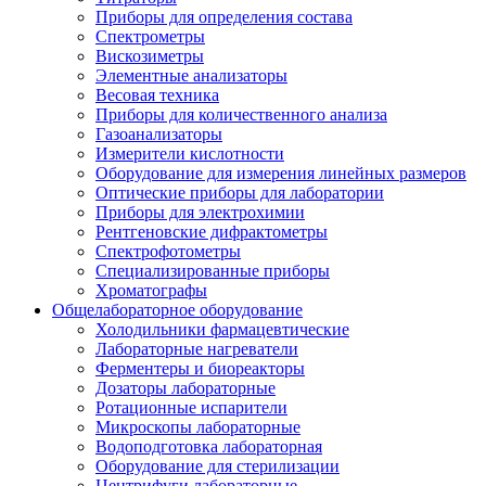
Приборы для определения состава
Спектрометры
Вискозиметры
Элементные анализаторы
Весовая техника
Приборы для количественного анализа
Газоанализаторы
Измерители кислотности
Оборудование для измерения линейных размеров
Оптические приборы для лаборатории
Приборы для электрохимии
Рентгеновские дифрактометры
Спектрофотометры
Специализированные приборы
Хроматографы
Общелабораторное оборудование
Холодильники фармацевтические
Лабораторные нагреватели
Ферментеры и биореакторы
Дозаторы лабораторные
Ротационные испарители
Микроскопы лабораторные
Водоподготовка лабораторная
Оборудование для стерилизации
Центрифуги лабораторные