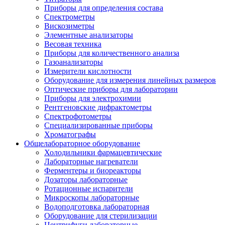
Приборы для определения состава
Спектрометры
Вискозиметры
Элементные анализаторы
Весовая техника
Приборы для количественного анализа
Газоанализаторы
Измерители кислотности
Оборудование для измерения линейных размеров
Оптические приборы для лаборатории
Приборы для электрохимии
Рентгеновские дифрактометры
Спектрофотометры
Специализированные приборы
Хроматографы
Общелабораторное оборудование
Холодильники фармацевтические
Лабораторные нагреватели
Ферментеры и биореакторы
Дозаторы лабораторные
Ротационные испарители
Микроскопы лабораторные
Водоподготовка лабораторная
Оборудование для стерилизации
Центрифуги лабораторные