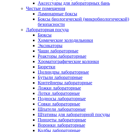
Аксессуары для лабораторных бань
Чистые помещения
Ламинарные боксы
Боксы биологической (микробиологической)
безопасности
Лабораторная посуда
Бюксы
Химические холодильники
Эксикаторы
Чаши лабораторные
Реакторы лабораторные
Хроматографические колонки
Бюретки
Цилиндры лабораторные
Бутыли лабораторные
Контейнеры лабораторные
Ложки лабораторные
Лотки лабораторные
Подносы лабораторные
Совки лабораторные
Шпатели лабораторные
Штативы для лабораторной посуды
Пинцеты лабораторные
Воронки лабораторные
Колбы лабораторные