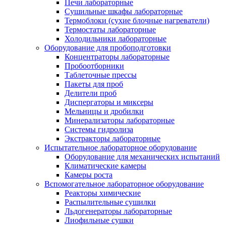
Печи лабораторные
Сушильные шкафы лабораторные
Термоблоки (сухие блочные нагреватели)
Термостаты лабораторные
Холодильники лабораторные
Оборудование для пробоподготовки
Концентраторы лабораторные
Пробоотборники
Таблеточные прессы
Пакеты для проб
Делители проб
Диспергаторы и миксеры
Мельницы и дробилки
Минерализаторы лабораторные
Системы гидролиза
Экстракторы лабораторные
Испытательное лабораторное оборудование
Оборудование для механических испытаний
Климатические камеры
Камеры роста
Вспомогательное лабораторное оборудование
Реакторы химические
Распылительные сушилки
Льдогенераторы лабораторные
Лиофильные сушки