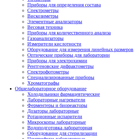
Приборы для определения состава
Спектрометры
Вискозиметры
Элементные анализаторы
Весовая техника
Приборы для количественного анализа
Газоанализаторы
Измерители кислотности
Оборудование для измерения линейных размеров
Оптические приборы для лаборатории
Приборы для электрохимии
Рентгеновские дифрактометры
Спектрофотометры
Специализированные приборы
Хроматографы
Общелабораторное оборудование
Холодильники фармацевтические
Лабораторные нагреватели
Ферментеры и биореакторы
Дозаторы лабораторные
Ротационные испарители
Микроскопы лабораторные
Водоподготовка лабораторная
Оборудование для стерилизации
Центрифуги лабораторные