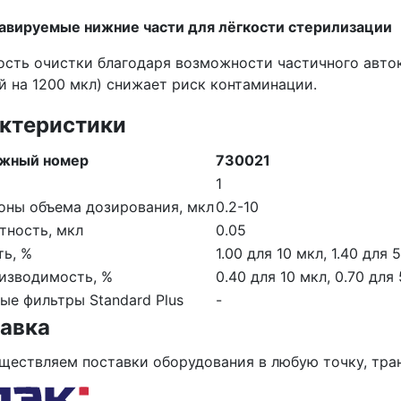
авируемые нижние части для лёгкости стерилизации
ость очистки благодаря возможности частичного авто
й на 1200 мкл) снижает риск контаминации.
ктеристики
жный номер
730021
1
оны объема дозирования, мкл
0.2-10
тность, мкл
0.05
ть, %
1.00 для 10 мкл, 1.40 для 
изводимость, %
0.40 для 10 мкл, 0.70 для 
ые фильтры Standard Plus
-
авка
ществляем поставки оборудования в любую точку, тр