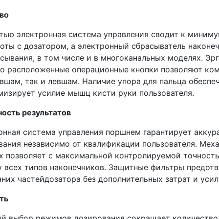
во
тью электронная система управления сводит к миниму
боты с дозатором, а электронный сбрасыватель наконеч
асывания, в том числе и в многоканальных моделях. Э
но расположенные операционные кнопки позволяют ком
авшам, так и левшам. Наличие упора для пальца обесп
мизирует усилие мышц кисти руки пользователя.
ость результатов
онная система управления поршнем гарантирует аккура
вания независимо от квалификации пользователя. Меха
х позволяет с максимальной контролируемой точност
у всех типов наконечников. Защитные фильтры предот
нних частейдозатора без дополнительных затрат и усил
ть
й выбор режимов дозирования сокращает количество 