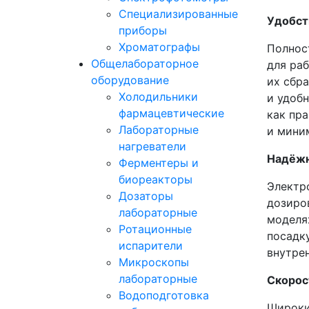
Специализированные
Удобст
приборы
Хроматографы
Полнос
Общелабораторное
для ра
оборудование
их сбр
Холодильники
и удоб
фармацевтические
как пр
Лабораторные
и мини
нагреватели
Надёжн
Ферментеры и
биореакторы
Электр
Дозаторы
дозиро
лабораторные
моделя
Ротационные
посадк
испарители
внутре
Микроскопы
лабораторные
Скорос
Водоподготовка
Широки