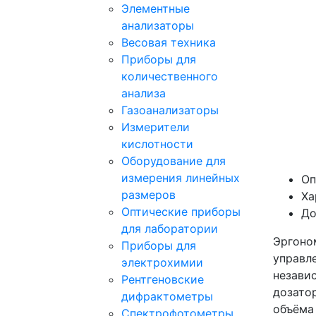
Элементные
анализаторы
Весовая техника
Приборы для
количественного
анализа
Газоанализаторы
Измерители
кислотности
Оборудование для
измерения линейных
Оп
размеров
Ха
Оптические приборы
До
для лаборатории
Эргоно
Приборы для
управл
электрохимии
незави
Рентгеновские
дозато
дифрактометры
объёма 
Спектрофотометры