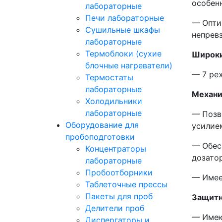
особен
лабораторные
Печи лабораторные
— Опти
Сушильные шкафы
непрев
лабораторные
Термоблоки (сухие
Широки
блочные нагреватели)
— 7 ре
Термостаты
лабораторные
Механи
Холодильники
лабораторные
— Позв
Оборудование для
усилие
пробоподготовки
— Обес
Концентраторы
дозато
лабораторные
Пробоотборники
— Имее
Таблеточные прессы
Пакеты для проб
Защитн
Делители проб
— Имею
Диспергаторы и