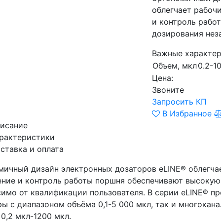
облегчает рабоч
и контроль рабо
дозирования нез
Важные характер
Объем, мкл
0.2-1
Цена:
Звоните
Запросить КП
В Избранное
исание
рактеристики
ставка и оплата
мичный дизайн электронных дозаторов eLINE® облегча
ение и контроль работы поршня обеспечивают высокую
симо от квалификации пользователя. В серии eLINE® п
ры с диапазоном объёма 0,1-5 000 мкл, так и многокан
0,2 мкл-1200 мкл.