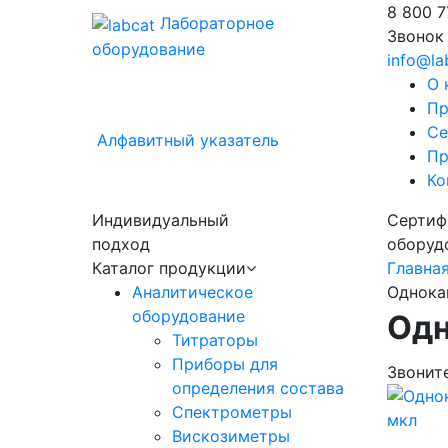
8 800
7
Лабораторное
Звонок
оборудование
info@la
О 
Пр
Се
Алфавитный указатель
Пр
Ко
Индивидуальный
Сертиф
подход
оборуд
Каталог продукции
Главна
Аналитическое
Однока
оборудование
Одн
Титраторы
Приборы для
Звонит
определения состава
Спектрометры
Вискозиметры