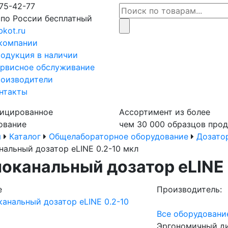
75-42-77
 по России бесплатный
bkot.ru
компании
одукция в наличии
рвисное обслуживание
оизводители
нтакты
ицированное
Ассортимент из более
ование
чем 30 000 образцов про
я
Каталог
Общелабораторное оборудование
Дозато
нальный дозатор eLINE 0.2-10 мкл
оканальный дозатор eLINE 
е
Производитель:
Все оборудование 
Эргономичный ди