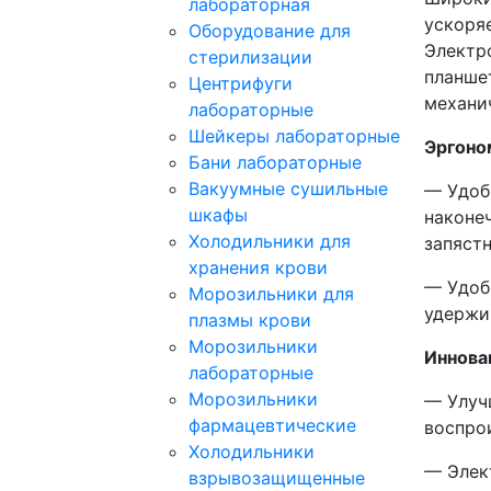
лабораторная
ускоря
Оборудование для
Электр
стерилизации
планше
Центрифуги
механи
лабораторные
Шейкеры лабораторные
Эргоно
Бани лабораторные
Вакуумные сушильные
— Удоб
шкафы
наконе
Холодильники для
запястн
хранения крови
— Удоб
Морозильники для
удержив
плазмы крови
Морозильники
Иннова
лабораторные
Морозильники
— Улуч
фармацевтические
воспро
Холодильники
— Элек
взрывозащищенные