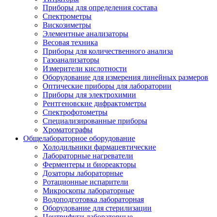
Приборы для определения состава
Спектрометры
Вискозиметры
Элементные анализаторы
Весовая техника
Приборы для количественного анализа
Газоанализаторы
Измерители кислотности
Оборудование для измерения линейных размеров
Оптические приборы для лаборатории
Приборы для электрохимии
Рентгеновские дифрактометры
Спектрофотометры
Специализированные приборы
Хроматографы
Общелабораторное оборудование
Холодильники фармацевтические
Лабораторные нагреватели
Ферментеры и биореакторы
Дозаторы лабораторные
Ротационные испарители
Микроскопы лабораторные
Водоподготовка лабораторная
Оборудование для стерилизации
Центрифуги лабораторные