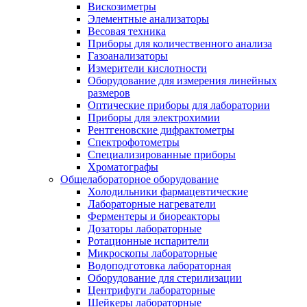
Вискозиметры
Элементные анализаторы
Весовая техника
Приборы для количественного анализа
Газоанализаторы
Измерители кислотности
Оборудование для измерения линейных
размеров
Оптические приборы для лаборатории
Приборы для электрохимии
Рентгеновские дифрактометры
Спектрофотометры
Специализированные приборы
Хроматографы
Общелабораторное оборудование
Холодильники фармацевтические
Лабораторные нагреватели
Ферментеры и биореакторы
Дозаторы лабораторные
Ротационные испарители
Микроскопы лабораторные
Водоподготовка лабораторная
Оборудование для стерилизации
Центрифуги лабораторные
Шейкеры лабораторные