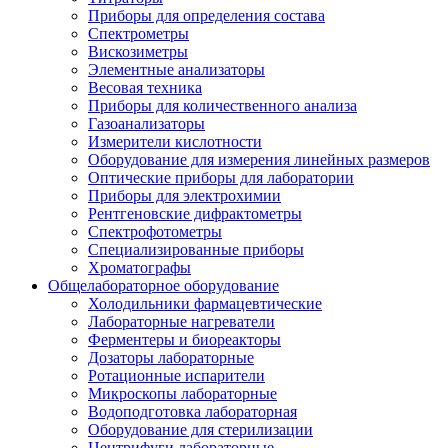
Приборы для определения состава
Спектрометры
Вискозиметры
Элементные анализаторы
Весовая техника
Приборы для количественного анализа
Газоанализаторы
Измерители кислотности
Оборудование для измерения линейных размеров
Оптические приборы для лаборатории
Приборы для электрохимии
Рентгеновские дифрактометры
Спектрофотометры
Специализированные приборы
Хроматографы
Общелабораторное оборудование
Холодильники фармацевтические
Лабораторные нагреватели
Ферментеры и биореакторы
Дозаторы лабораторные
Ротационные испарители
Микроскопы лабораторные
Водоподготовка лабораторная
Оборудование для стерилизации
Центрифуги лабораторные