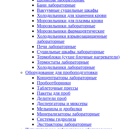
Бани лабораторные
Вакуумные сушильные шкафы
Холодильники для хранения крови
Морозильники для плазмы крови
Морозильники лабораторные
Морозильники фармацевтические
Холодильники взрывозащищенные
лабораторные
Печи лабораторные
Сушильные шкафы лабораторные
Термоблоки (сухие блочные нагреватели)
Термостаты лабораторные
Холодильники лабораторные
Оборудование для пробоподготовки
Концентраторы лабораторные
Пробоотборники
Таблеточные прессы
Пакеты для проб
Делители проб
Диспергаторы и миксеры
Мельницы и дробилки
Минерализаторы лабораторные
Системы гидролиза
Экстракторы лабораторные