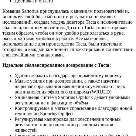
Доставка и оплата
Команда Sartorius прислушалась к мнениям пользователей и,
используя свой богатый опыт и результаты передовых
исследований, создала модель дозатора Tacta с исключительно
сбалансированным дизайном. Дозатор Tacta спроектирован
таким образом, чтобы он мог удобно располагаться в руке,
быть простыми удобным в работе. Все материалы,
использованные для производства Tacta, были тщательно
отобраны, а каждый компонент спроектирован в соответствии
с высочайшими стандартами.
Идеально сбалансированное дозирование с Tacta:
Удобно держать благодаря эргономичному корпусу
Малые усилия при дозировании, а также нажатии
на рычаг сбрасывания наконечника уменьшают риск
возникновения офисного синдрома
(WRULD
)
Уникальная система Sartorius Optilock делает удобными
регулирование и фиксацию объёма
Контролируемое и мягкое сбрасывание благодаря новой
технологии Sartorius Optiject
Регулируемая калибровка для обеспечения точных
результатов при дозировании различных видов
жидкостей
Легко очистить: дозатор состоит только из трёх частей