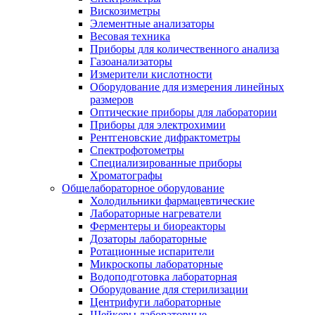
Вискозиметры
Элементные анализаторы
Весовая техника
Приборы для количественного анализа
Газоанализаторы
Измерители кислотности
Оборудование для измерения линейных
размеров
Оптические приборы для лаборатории
Приборы для электрохимии
Рентгеновские дифрактометры
Спектрофотометры
Специализированные приборы
Хроматографы
Общелабораторное оборудование
Холодильники фармацевтические
Лабораторные нагреватели
Ферментеры и биореакторы
Дозаторы лабораторные
Ротационные испарители
Микроскопы лабораторные
Водоподготовка лабораторная
Оборудование для стерилизации
Центрифуги лабораторные
Шейкеры лабораторные