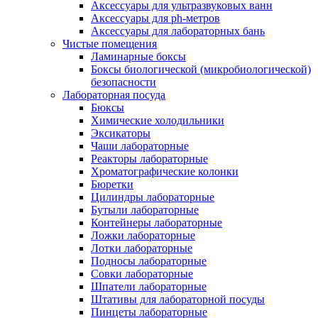
Аксессуары для ультразвуковых ванн
Аксессуары для ph-метров
Аксессуары для лабораторных бань
Чистые помещения
Ламинарные боксы
Боксы биологической (микробиологической)
безопасности
Лабораторная посуда
Бюксы
Химические холодильники
Эксикаторы
Чаши лабораторные
Реакторы лабораторные
Хроматографические колонки
Бюретки
Цилиндры лабораторные
Бутыли лабораторные
Контейнеры лабораторные
Ложки лабораторные
Лотки лабораторные
Подносы лабораторные
Совки лабораторные
Шпатели лабораторные
Штативы для лабораторной посуды
Пинцеты лабораторные