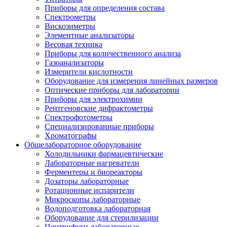
Приборы для определения состава
Спектрометры
Вискозиметры
Элементные анализаторы
Весовая техника
Приборы для количественного анализа
Газоанализаторы
Измерители кислотности
Оборудование для измерения линейных размеров
Оптические приборы для лаборатории
Приборы для электрохимии
Рентгеновские дифрактометры
Спектрофотометры
Специализированные приборы
Хроматографы
Общелабораторное оборудование
Холодильники фармацевтические
Лабораторные нагреватели
Ферментеры и биореакторы
Дозаторы лабораторные
Ротационные испарители
Микроскопы лабораторные
Водоподготовка лабораторная
Оборудование для стерилизации
Центрифуги лабораторные