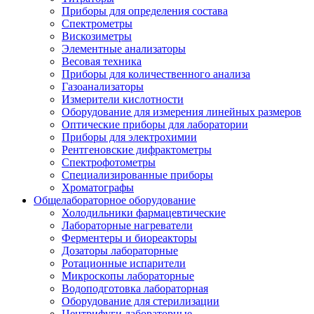
Приборы для определения состава
Спектрометры
Вискозиметры
Элементные анализаторы
Весовая техника
Приборы для количественного анализа
Газоанализаторы
Измерители кислотности
Оборудование для измерения линейных размеров
Оптические приборы для лаборатории
Приборы для электрохимии
Рентгеновские дифрактометры
Спектрофотометры
Специализированные приборы
Хроматографы
Общелабораторное оборудование
Холодильники фармацевтические
Лабораторные нагреватели
Ферментеры и биореакторы
Дозаторы лабораторные
Ротационные испарители
Микроскопы лабораторные
Водоподготовка лабораторная
Оборудование для стерилизации
Центрифуги лабораторные