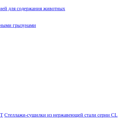
ией для содержания животных
орными грызунами
T
Стеллажи-сушилки из нержавеющей стали серии CL