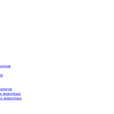
ызунов
ей
нипигов
ых животных
ых животных