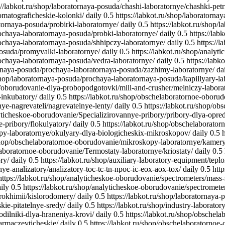
://labkot.ru/shop/laboratornaya-posuda/chashi-laboratornye/chashki-petr
romatograficheskie-kolonki/
daily
0.5
https://labkot.ru/shop/laboratorn
tornaya-posuda/probirki-laboratornye/
daily
0.5
https://labkot.ru/shop
rochaya-laboratornaya-posuda/probki-laboratornye/
daily
0.5
https://lab
rochaya-laboratornaya-posuda/shhipczy-laboratornye/
daily
0.5
https://
posuda/promyvalki-laboratornye/
daily
0.5
https://labkot.ru/shop/analy
rochaya-laboratornaya-posuda/vedra-laboratornye/
daily
0.5
https://lab
tornaya-posuda/prochaya-laboratornaya-posuda/zazhimy-laboratornye/
da
/shop/laboratornaya-posuda/prochaya-laboratornaya-posuda/kapillyary-la
op/oborudovanie-dlya-probopodgotovki/mill-and-crusher/melniczy-labor
inkubatory/
daily
0.5
https://labkot.ru/shop/obschelaboratornoe-oborud
ye-nagrevateli/nagrevatelnye-lenty/
daily
0.5
https://labkot.ru/shop/o
lyticheskoe-oborudovanie/Specializirovannye-pribory/pribory-dlya-opre
e-pribory/flokulyatory/
daily
0.5
https://labkot.ru/shop/obschelaborato
opy-laboratornye/okulyary-dlya-biologicheskix-mikroskopov/
daily
0.5
/shop/obschelaboratornoe-oborudovanie/mikroskopy-laboratornye/kamery
laboratornoe-oborudovanie/Termostaty-laboratornye/kriostaty/
daily
0.5
ry/
daily
0.5
https://labkot.ru/shop/auxiliary-laboratory-equipment/tepl
ye-analizatory/analizatory-toc-tc-tn-npoc-ic-eox-aox-tox/
daily
0.5
http
https://labkot.ru/shop/analyticheskoe-oborudovanie/spectrometers/mass
ily
0.5
https://labkot.ru/shop/analyticheskoe-oborudovanie/spectrometer
trokhimii/kislorodomery/
daily
0.5
https://labkot.ru/shop/laboratornaya
ie-pitatelnye-sredy/
daily
0.5
https://labkot.ru/shop/industry-laborat
dilniki-dlya-hraneniya-krovi/
daily
0.5
https://labkot.ru/shop/obschel
armaczevticheskie/
daily
0.5
https://labkot.ru/shop/obschelaboratornoe