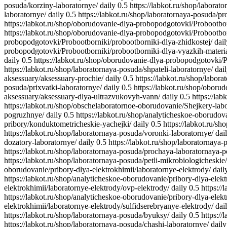
posuda/korziny-laboratornye/
daily
0.5
https://labkot.ru/shop/laborat
laboratornye/
daily
0.5
https://labkot.ru/shop/laboratornaya-posuda/p
https://labkot.ru/shop/oborudovanie-dlya-probopodgotovki/Probootbo
https://labkot.ru/shop/oborudovanie-dlya-probopodgotovki/Probootbor
probopodgotovki/Probootborniki/probootborniki-dlya-zhidkostej/
dail
probopodgotovki/Probootborniki/probootborniki-dlya-vyazkih-materi
daily
0.5
https://labkot.ru/shop/oborudovanie-dlya-probopodgotovki/P
https://labkot.ru/shop/laboratornaya-posuda/shpateli-laboratornye/
dai
aksessuary/aksessuary-prochie/
daily
0.5
https://labkot.ru/shop/labor
posuda/prixvatki-laboratornye/
daily
0.5
https://labkot.ru/shop/oboru
aksessuary/aksessuary-dlya-ultrazvukovyh-vann/
daily
0.5
https://la
https://labkot.ru/shop/obschelaboratornoe-oborudovanie/Shejkery-lab
pogruzhnye/
daily
0.5
https://labkot.ru/shop/analyticheskoe-oborudov
pribory/konduktometricheskie-yachejki/
daily
0.5
https://labkot.ru/s
https://labkot.ru/shop/laboratornaya-posuda/voronki-laboratornye/
dai
dozatory-laboratornye/
daily
0.5
https://labkot.ru/shop/laboratornaya-
https://labkot.ru/shop/laboratornaya-posuda/prochaya-laboratornaya
https://labkot.ru/shop/laboratornaya-posuda/petli-mikrobiologicheskie/
oborudovanie/pribory-dlya-elektrokhimii/laboratornye-elektrody/
dail
https://labkot.ru/shop/analyticheskoe-oborudovanie/pribory-dlya-elekt
elektrokhimii/laboratornye-elektrody/ovp-elektrody/
daily
0.5
https:/
https://labkot.ru/shop/analyticheskoe-oborudovanie/pribory-dlya-elek
elektrokhimii/laboratornye-elektrody/sulfidserebryanye-elektrody/
dai
https://labkot.ru/shop/laboratornaya-posuda/byuksy/
daily
0.5
https://
https://labkot.ru/shop/laboratornaya-posuda/chashi-laboratornye/
daily