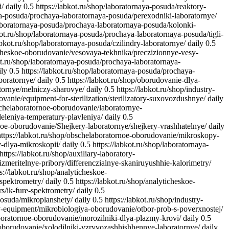
i/
daily
0.5
https://labkot.ru/shop/laboratornaya-posuda/reaktory-
aya-posuda/prochaya-laboratornaya-posuda/perexodniki-laboratornye/
/laboratornaya-posuda/prochaya-laboratornaya-posuda/kolonki-
kot.ru/shop/laboratornaya-posuda/prochaya-laboratornaya-posuda/tigli-
labkot.ru/shop/laboratornaya-posuda/czilindry-laboratornye/
daily
0.5
ticheskoe-oborudovanie/vesovaya-tekhnika/preczizionnye-vesy-
kot.ru/shop/laboratornaya-posuda/prochaya-laboratornaya-
ily
0.5
https://labkot.ru/shop/laboratornaya-posuda/prochaya-
boratornye/
daily
0.5
https://labkot.ru/shop/oborudovanie-dlya-
atornye/melniczy-sharovye/
daily
0.5
https://labkot.ru/shop/industry-
ovanie/equipment-for-sterilization/sterilizatory-suxovozdushnye/
daily
bschelaboratornoe-oborudovanie/laboratornye-
deleniya-temperatury-plavleniya/
daily
0.5
rnoe-oborudovanie/Shejkery-laboratornye/shejkery-vrashhatelnye/
daily
https://labkot.ru/shop/obschelaboratornoe-oborudovanie/mikroskopy-
-dlya-mikroskopii/
daily
0.5
https://labkot.ru/shop/laboratornaya-
https://labkot.ru/shop/auxiliary-laboratory-
oizmeritelnye-pribory/differenczialnye-skaniruyushhie-kalorimetry/
s://labkot.ru/shop/analyticheskoe-
-spektrometry/
daily
0.5
https://labkot.ru/shop/analyticheskoe-
s/ik-fure-spektrometry/
daily
0.5
-posuda/mikroplanshety/
daily
0.5
https://labkot.ru/shop/industry-
ory-equipment/mikrobiologiya-oborudovanie/otbor-prob-s-poverxnostej/
aboratornoe-oborudovanie/morozilniki-dlya-plazmy-krovi/
daily
0.5
-oborudovanie/xolodilniki-vzryvozashhishhennye-laboratornye/
daily