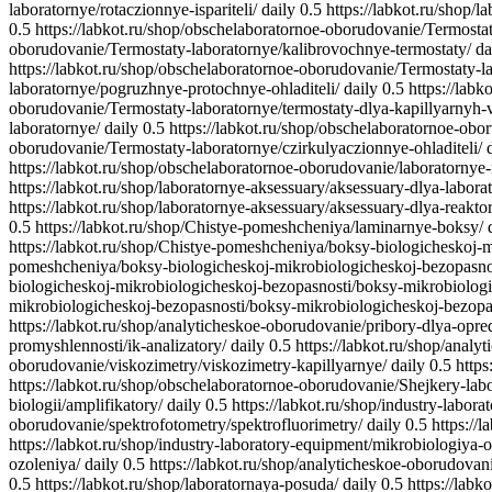
laboratornye/rotaczionnye-ispariteli/
daily
0.5
https://labkot.ru/shop/l
0.5
https://labkot.ru/shop/obschelaboratornoe-oborudovanie/Termost
oborudovanie/Termostaty-laboratornye/kalibrovochnye-termostaty/
da
https://labkot.ru/shop/obschelaboratornoe-oborudovanie/Termostaty-l
laboratornye/pogruzhnye-protochnye-ohladiteli/
daily
0.5
https://lab
oborudovanie/Termostaty-laboratornye/termostaty-dlya-kapillyarnyh-
laboratornye/
daily
0.5
https://labkot.ru/shop/obschelaboratornoe-ob
oborudovanie/Termostaty-laboratornye/czirkulyaczionnye-ohladiteli/
https://labkot.ru/shop/obschelaboratornoe-oborudovanie/laboratornye-
https://labkot.ru/shop/laboratornye-aksessuary/aksessuary-dlya-labor
https://labkot.ru/shop/laboratornye-aksessuary/aksessuary-dlya-reakto
0.5
https://labkot.ru/shop/Chistye-pomeshcheniya/laminarnye-boksy/
https://labkot.ru/shop/Chistye-pomeshcheniya/boksy-biologicheskoj-
pomeshcheniya/boksy-biologicheskoj-mikrobiologicheskoj-bezopasnost
biologicheskoj-mikrobiologicheskoj-bezopasnosti/boksy-mikrobiologic
mikrobiologicheskoj-bezopasnosti/boksy-mikrobiologicheskoj-bezopasn
https://labkot.ru/shop/analyticheskoe-oborudovanie/pribory-dlya-opre
promyshlennosti/ik-analizatory/
daily
0.5
https://labkot.ru/shop/anal
oborudovanie/viskozimetry/viskozimetry-kapillyarnye/
daily
0.5
https
https://labkot.ru/shop/obschelaboratornoe-oborudovanie/Shejkery-labo
biologii/amplifikatory/
daily
0.5
https://labkot.ru/shop/industry-labor
oborudovanie/spektrofotometry/spektrofluorimetry/
daily
0.5
https://
https://labkot.ru/shop/industry-laboratory-equipment/mikrobiologiya-
ozoleniya/
daily
0.5
https://labkot.ru/shop/analyticheskoe-oborudovan
0.5
https://labkot.ru/shop/laboratornaya-posuda/
daily
0.5
https://labk