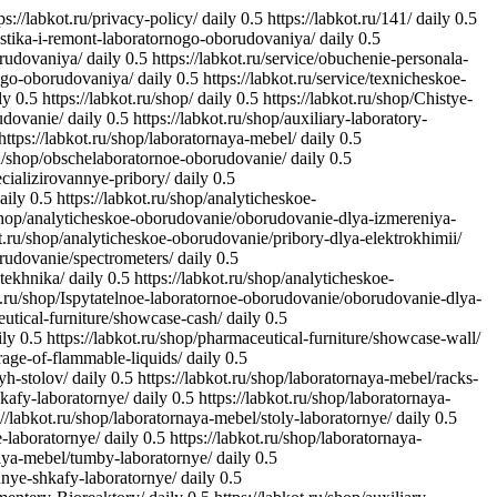
ps://labkot.ru/privacy-policy/
daily
0.5
https://labkot.ru/141/
daily
0.5
nostika-i-remont-laboratornogo-oborudovaniya/
daily
0.5
orudovaniya/
daily
0.5
https://labkot.ru/service/obuchenie-personala-
nogo-oborudovaniya/
daily
0.5
https://labkot.ru/service/texnicheskoe-
ly
0.5
https://labkot.ru/shop/
daily
0.5
https://labkot.ru/shop/Chistye-
udovanie/
daily
0.5
https://labkot.ru/shop/auxiliary-laboratory-
https://labkot.ru/shop/laboratornaya-mebel/
daily
0.5
ru/shop/obschelaboratornoe-oborudovanie/
daily
0.5
cializirovannye-pribory/
daily
0.5
aily
0.5
https://labkot.ru/shop/analyticheskoe-
/shop/analyticheskoe-oborudovanie/oborudovanie-dlya-izmereniya-
ot.ru/shop/analyticheskoe-oborudovanie/pribory-dlya-elektrokhimii/
orudovanie/spectrometers/
daily
0.5
tekhnika/
daily
0.5
https://labkot.ru/shop/analyticheskoe-
ot.ru/shop/Ispytatelnoe-laboratornoe-oborudovanie/oborudovanie-dlya-
eutical-furniture/showcase-cash/
daily
0.5
ily
0.5
https://labkot.ru/shop/pharmaceutical-furniture/showcase-wall/
orage-of-flammable-liquids/
daily
0.5
yh-stolov/
daily
0.5
https://labkot.ru/shop/laboratornaya-mebel/racks-
hkafy-laboratornye/
daily
0.5
https://labkot.ru/shop/laboratornaya-
://labkot.ru/shop/laboratornaya-mebel/stoly-laboratornye/
daily
0.5
e-laboratornye/
daily
0.5
https://labkot.ru/shop/laboratornaya-
naya-mebel/tumby-laboratornye/
daily
0.5
hnye-shkafy-laboratornye/
daily
0.5