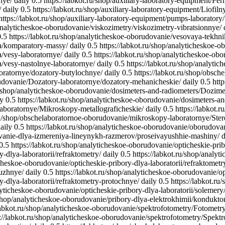
nye/
daily
0.5
https://labkot.ru/shop/auxiliary-laboratory-equipment/Fe
/
daily
0.5
https://labkot.ru/shop/auxiliary-laboratory-equipment/Liofiln
https://labkot.ru/shop/auxiliary-laboratory-equipment/pumps-laboratory/
/analyticheskoe-oborudovanie/viskozimetry/viskozimetry-vibratsionnye/
0.5
https://labkot.ru/shop/analyticheskoe-oborudovanie/vesovaya-tekhnik
ka/komparatory-massy/
daily
0.5
https://labkot.ru/shop/analyticheskoe-o
a/vesy-laboratornye/
daily
0.5
https://labkot.ru/shop/analyticheskoe-ob
a/vesy-nastolnye-laboratornye/
daily
0.5
https://labkot.ru/shop/analyt
boratornye/dozatory-butylochnye/
daily
0.5
https://labkot.ru/shop/obsc
rudovanie/Dozatory-laboratornye/dozatory-mehanicheskie/
daily
0.5
htt
ru/shop/analyticheskoe-oborudovanie/dosimeters-and-radiometers/Dozime
ly
0.5
https://labkot.ru/shop/analyticheskoe-oborudovanie/dosimeters-a
laboratornye/Mikroskopy-metallograficheskie/
daily
0.5
https://labkot.
.ru/shop/obschelaboratornoe-oborudovanie/mikroskopy-laboratornye/Ste
aily
0.5
https://labkot.ru/shop/analyticheskoe-oborudovanie/oborudova
ovanie-dlya-izmereniya-lineynykh-razmerov/proseivayushhie-mashiny/
d
0.5
https://labkot.ru/shop/analyticheskoe-oborudovanie/opticheskie-prib
-dlya-laboratorii/refraktometry/
daily
0.5
https://labkot.ru/shop/analy
icheskoe-oborudovanie/opticheskie-pribory-dlya-laboratorii/refraktomet
ruzhnye/
daily
0.5
https://labkot.ru/shop/analyticheskoe-oborudovanie/op
y-dlya-laboratorii/refraktometry-protochnye/
daily
0.5
https://labkot.r
alyticheskoe-oborudovanie/opticheskie-pribory-dlya-laboratorii/solemery
/shop/analyticheskoe-oborudovanie/pribory-dlya-elektrokhimii/kondukto
/labkot.ru/shop/analyticheskoe-oborudovanie/spektrofotometry/Fotometry
s://labkot.ru/shop/analyticheskoe-oborudovanie/spektrofotometry/Spekt