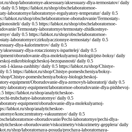
kot.ru/shop/laboratornye-aksessuary/aksessuary-dlya-termostatov/
daily
/
daily
0.5
https://labkot.ru/shop/obschelaboratornoe-
aty-laboratornye/laboratornye-regulyatory-temperatur/
daily
0.5
ps://labkot.ru/shop/obschelaboratornoe-oborudovanie/Termostaty-
lonositeli/
daily
0.5
https://labkot.ru/shop/obschelaboratornoe-
rudovanie/Termostaty-laboratornye/termostaty-zhidkostnye-
ornye/
daily
0.5
https://labkot.ru/shop/obschelaboratornoe-
staty-laboratornye/czirkulyaczionnye-termostaty/
daily
0.5
sessuary-dlya-kalorimetrov/
daily
0.5
ry/aksessuary-dlya-rotaczionnyx-isparitelej/
daily
0.5
quipment/oborudovanie-dlya-molekulyarnoj-biologii/ptsr-boksy/
daily
heskoj-mikrobiologicheskoj-bezopasnosti/
daily
0.5
ti-1-klassa-zashhity/
daily
0.5
https://labkot.ru/shop/Chistye-
ily
0.5
https://labkot.ru/shop/Chistye-pomeshcheniya/boksy-
ru/shop/Chistye-pomeshcheniya/boksy-biologicheskoj-
oratory-equipment/Oborudovanie-dlya-zernovyh-laboratorij/
daily
0.5
dustry-laboratory-equipment/laboratornoe-oborudovanie-dlya-pishhevoj-
.5
https://labkot.ru/shop/analyticheskoe-
pechi-trubchatye-laboratornye/
daily
0.5
y-laboratory-equipment/oborudovanie-dlya-molekulyarnoj-
tps://labkot.ru/shop/analyticheskoe-
oratornye/konczentratory-vakuumnye/
daily
0.5
/obschelaboratornoe-oborudovanie/Pechi-laboratornye/pechi-dlya-
analyticheskoe-oborudovanie/viskozimetry/viskozimetry-gepplera/
daily
abkot.ru/shop/laboratornaya-posuda/prochaya-laboratornaya-