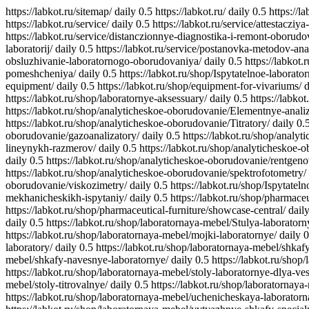
https://labkot.ru/sitemap/
daily
0.5
https://labkot.ru/
daily
0.5
https://l
https://labkot.ru/service/
daily
0.5
https://labkot.ru/service/attestaczi
https://labkot.ru/service/distanczionnye-diagnostika-i-remont-oborudo
laboratorij/
daily
0.5
https://labkot.ru/service/postanovka-metodov-ana
obsluzhivanie-laboratornogo-oborudovaniya/
daily
0.5
https://labkot
pomeshcheniya/
daily
0.5
https://labkot.ru/shop/Ispytatelnoe-laborat
equipment/
daily
0.5
https://labkot.ru/shop/equipment-for-vivariums/
d
https://labkot.ru/shop/laboratornye-aksessuary/
daily
0.5
https://labk
https://labkot.ru/shop/analyticheskoe-oborudovanie/Elementnye-analiz
https://labkot.ru/shop/analyticheskoe-oborudovanie/Titratory/
daily
0.
oborudovanie/gazoanalizatory/
daily
0.5
https://labkot.ru/shop/analyt
lineynykh-razmerov/
daily
0.5
https://labkot.ru/shop/analyticheskoe-o
daily
0.5
https://labkot.ru/shop/analyticheskoe-oborudovanie/rentgeno
https://labkot.ru/shop/analyticheskoe-oborudovanie/spektrofotometry/
oborudovanie/viskozimetry/
daily
0.5
https://labkot.ru/shop/Ispytate
mekhanicheskikh-ispytaniy/
daily
0.5
https://labkot.ru/shop/pharmace
https://labkot.ru/shop/pharmaceutical-furniture/showcase-central/
dail
daily
0.5
https://labkot.ru/shop/laboratornaya-mebel/Stulya-laboratorn
https://labkot.ru/shop/laboratornaya-mebel/mojki-laboratornye/
daily
0
laboratory/
daily
0.5
https://labkot.ru/shop/laboratornaya-mebel/shkaf
mebel/shkafy-navesnye-laboratornye/
daily
0.5
https://labkot.ru/shop
https://labkot.ru/shop/laboratornaya-mebel/stoly-laboratornye-dlya-ve
mebel/stoly-titrovalnye/
daily
0.5
https://labkot.ru/shop/laboratornaya
https://labkot.ru/shop/laboratornaya-mebel/uchenicheskaya-laborator