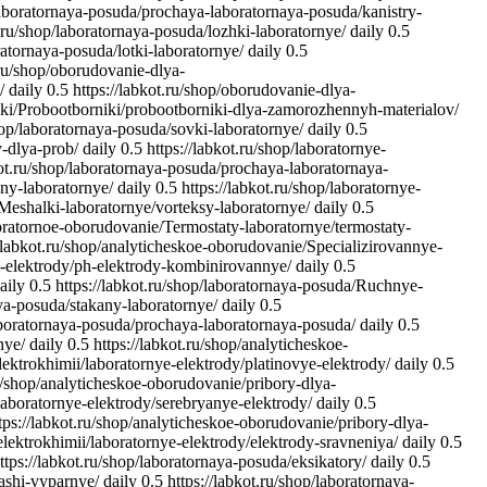
/laboratornaya-posuda/prochaya-laboratornaya-posuda/kanistry-
t.ru/shop/laboratornaya-posuda/lozhki-laboratornye/
daily
0.5
ratornaya-posuda/lotki-laboratornye/
daily
0.5
.ru/shop/oborudovanie-dlya-
/
daily
0.5
https://labkot.ru/shop/oborudovanie-dlya-
vki/Probootborniki/probootborniki-dlya-zamorozhennyh-materialov/
shop/laboratornaya-posuda/sovki-laboratornye/
daily
0.5
-dlya-prob/
daily
0.5
https://labkot.ru/shop/laboratornye-
kot.ru/shop/laboratornaya-posuda/prochaya-laboratornaya-
ny-laboratornye/
daily
0.5
https://labkot.ru/shop/laboratornye-
Meshalki-laboratornye/vorteksy-laboratornye/
daily
0.5
boratornoe-oborudovanie/Termostaty-laboratornye/termostaty-
//labkot.ru/shop/analyticheskoe-oborudovanie/Specializirovannye-
ye-elektrody/ph-elektrody-kombinirovannye/
daily
0.5
aily
0.5
https://labkot.ru/shop/laboratornaya-posuda/Ruchnye-
aya-posuda/stakany-laboratornye/
daily
0.5
laboratornaya-posuda/prochaya-laboratornaya-posuda/
daily
0.5
nye/
daily
0.5
https://labkot.ru/shop/analyticheskoe-
lektrokhimii/laboratornye-elektrody/platinovye-elektrody/
daily
0.5
ru/shop/analyticheskoe-oborudovanie/pribory-dlya-
laboratornye-elektrody/serebryanye-elektrody/
daily
0.5
tps://labkot.ru/shop/analyticheskoe-oborudovanie/pribory-dlya-
elektrokhimii/laboratornye-elektrody/elektrody-sravneniya/
daily
0.5
ttps://labkot.ru/shop/laboratornaya-posuda/eksikatory/
daily
0.5
hashi-vyparnye/
daily
0.5
https://labkot.ru/shop/laboratornaya-