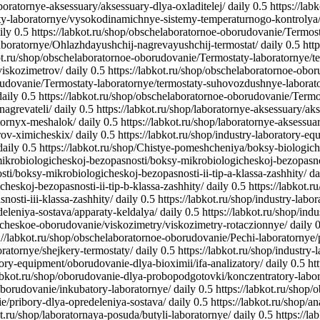
aboratornye-aksessuary/aksessuary-dlya-oxladitelej/
daily
0.5
https://lab
aty-laboratornye/vysokodinamichnye-sistemy-temperaturnogo-kontrolya
ily
0.5
https://labkot.ru/shop/obschelaboratornoe-oborudovanie/Termost
aboratornye/Ohlazhdayushchij-nagrevayushchij-termostat/
daily
0.5
htt
kot.ru/shop/obschelaboratornoe-oborudovanie/Termostaty-laboratornye/tep
viskozimetrov/
daily
0.5
https://labkot.ru/shop/obschelaboratornoe-obo
orudovanie/Termostaty-laboratornye/termostaty-suhovozdushnye-laborat
daily
0.5
https://labkot.ru/shop/obschelaboratornoe-oborudovanie/Termo
nagrevateli/
daily
0.5
https://labkot.ru/shop/laboratornye-aksessuary/ak
atornyx-meshalok/
daily
0.5
https://labkot.ru/shop/laboratornye-aksessua
rov-ximicheskix/
daily
0.5
https://labkot.ru/shop/industry-laboratory-e
daily
0.5
https://labkot.ru/shop/Chistye-pomeshcheniya/boksy-biologic
mikrobiologicheskoj-bezopasnosti/boksy-mikrobiologicheskoj-bezopasnos
i/boksy-mikrobiologicheskoj-bezopasnosti-ii-tip-a-klassa-zashhity/
da
heskoj-bezopasnosti-ii-tip-b-klassa-zashhity/
daily
0.5
https://labkot.
osti-iii-klassa-zashhity/
daily
0.5
https://labkot.ru/shop/industry-lab
deleniya-sostava/apparaty-keldalya/
daily
0.5
https://labkot.ru/shop/in
yticheskoe-oborudovanie/viskozimetry/viskozimetry-rotaczionnye/
daily
0
://labkot.ru/shop/obschelaboratornoe-oborudovanie/Pechi-laboratornye/
ratornye/shejkery-termostaty/
daily
0.5
https://labkot.ru/shop/industr
atory-equipment/oborudovanie-dlya-bioximii/ifa-analizatory/
daily
0.5
ht
labkot.ru/shop/oborudovanie-dlya-probopodgotovki/konczentratory-lab
oborudovanie/inkubatory-laboratornye/
daily
0.5
https://labkot.ru/shop
ie/pribory-dlya-opredeleniya-sostava/
daily
0.5
https://labkot.ru/shop/
ot.ru/shop/laboratornaya-posuda/butyli-laboratornye/
daily
0.5
https://l