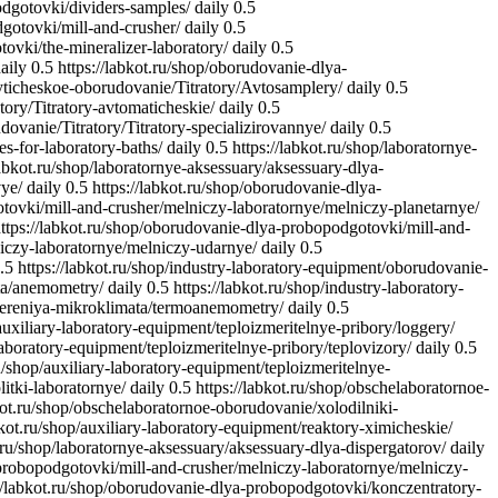
odgotovki/dividers-samples/
daily
0.5
gotovki/mill-and-crusher/
daily
0.5
ovki/the-mineralizer-laboratory/
daily
0.5
aily
0.5
https://labkot.ru/shop/oborudovanie-dlya-
lyticheskoe-oborudovanie/Titratory/Avtosamplery/
daily
0.5
tory/Titratory-avtomaticheskie/
daily
0.5
dovanie/Titratory/Titratory-specializirovannye/
daily
0.5
es-for-laboratory-baths/
daily
0.5
https://labkot.ru/shop/laboratornye-
labkot.ru/shop/laboratornye-aksessuary/aksessuary-dlya-
vye/
daily
0.5
https://labkot.ru/shop/oborudovanie-dlya-
otovki/mill-and-crusher/melniczy-laboratornye/melniczy-planetarnye/
ttps://labkot.ru/shop/oborudovanie-dlya-probopodgotovki/mill-and-
niczy-laboratornye/melniczy-udarnye/
daily
0.5
.5
https://labkot.ru/shop/industry-laboratory-equipment/oborudovanie-
ata/anemometry/
daily
0.5
https://labkot.ru/shop/industry-laboratory-
izmereniya-mikroklimata/termoanemometry/
daily
0.5
/auxiliary-laboratory-equipment/teploizmeritelnye-pribory/loggery/
-laboratory-equipment/teploizmeritelnye-pribory/teplovizory/
daily
0.5
ru/shop/auxiliary-laboratory-equipment/teploizmeritelnye-
itki-laboratornye/
daily
0.5
https://labkot.ru/shop/obschelaboratornoe-
bkot.ru/shop/obschelaboratornoe-oborudovanie/xolodilniki-
bkot.ru/shop/auxiliary-laboratory-equipment/reaktory-ximicheskie/
t.ru/shop/laboratornye-aksessuary/aksessuary-dlya-dispergatorov/
daily
-probopodgotovki/mill-and-crusher/melniczy-laboratornye/melniczy-
://labkot.ru/shop/oborudovanie-dlya-probopodgotovki/konczentratory-