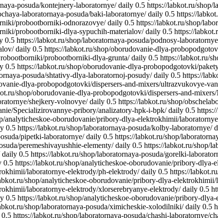
ornaya-posuda/kontejnery-laboratornye/
daily
0.5
https://labkot.ru/shop
rochaya-laboratornaya-posuda/baki-laboratornye/
daily
0.5
https://labko
rniki/probootborniki-odnorazovye/
daily
0.5
https://labkot.ru/shop/labo
niki/probootborniki-dlya-sypuchih-materialov/
daily
0.5
https://labkot
y
0.5
https://labkot.ru/shop/laboratornaya-posuda/podnosy-laboratornye
alov/
daily
0.5
https://labkot.ru/shop/oborudovanie-dlya-probopodgoto
robootborniki/probootborniki-dlya-grunta/
daily
0.5
https://labkot.ru/
ly
0.5
https://labkot.ru/shop/oborudovanie-dlya-probopodgotovki/pakety
atornaya-posuda/shtativy-dlya-laboratornoj-posudy/
daily
0.5
https://lab
dovanie-dlya-probopodgotovki/dispersers-and-mixers/ultrazvukovye-van
bkot.ru/shop/oborudovanie-dlya-probopodgotovki/dispersers-and-mixers/
oratornye/shejkery-volnovye/
daily
0.5
https://labkot.ru/shop/obschela
anie/Specializirovannye-pribory/analizatory-hpk-i-bpk/
daily
0.5
https:
hop/analyticheskoe-oborudovanie/pribory-dlya-elektrokhimii/laboratorn
ly
0.5
https://labkot.ru/shop/laboratornaya-posuda/kolby-laboratornye/
d
posuda/pipetki-laboratornye/
daily
0.5
https://labkot.ru/shop/laboratorn
-posuda/peremeshivayushhie-elementy/
daily
0.5
https://labkot.ru/shop/
daily
0.5
https://labkot.ru/shop/laboratornaya-posuda/gorelki-laborator
y
0.5
https://labkot.ru/shop/analyticheskoe-oborudovanie/pribory-dlya-e
rokhimii/laboratornye-elektrody/ph-elektrody/
daily
0.5
https://labkot.
/labkot.ru/shop/analyticheskoe-oborudovanie/pribory-dlya-elektrokhimii/
trokhimii/laboratornye-elektrody/xlorserebryanye-elektrody/
daily
0.5
ht
ly
0.5
https://labkot.ru/shop/analyticheskoe-oborudovanie/pribory-dlya-
labkot.ru/shop/laboratornaya-posuda/ximicheskie-xolodilniki/
daily
0.5
h
0.5
https://labkot.ru/shop/laboratornaya-posuda/chashi-laboratornye/c