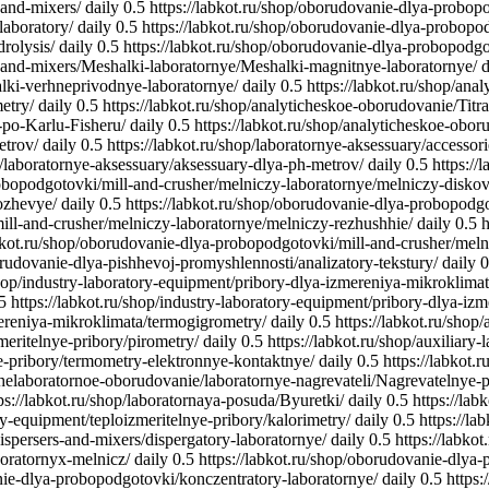
-and-mixers/
daily
0.5
https://labkot.ru/shop/oborudovanie-dlya-probop
laboratory/
daily
0.5
https://labkot.ru/shop/oborudovanie-dlya-probopod
rolysis/
daily
0.5
https://labkot.ru/shop/oborudovanie-dlya-probopodgot
s-and-mixers/Meshalki-laboratornye/Meshalki-magnitnye-laboratornye/
d
lki-verhneprivodnye-laboratornye/
daily
0.5
https://labkot.ru/shop/ana
etry/
daily
0.5
https://labkot.ru/shop/analyticheskoe-oborudovanie/Titra
y-po-Karlu-Fisheru/
daily
0.5
https://labkot.ru/shop/analyticheskoe-oboru
etrov/
daily
0.5
https://labkot.ru/shop/laboratornye-aksessuary/accessori
op/laboratornye-aksessuary/aksessuary-dlya-ph-metrov/
daily
0.5
https://
robopodgotovki/mill-and-crusher/melniczy-laboratornye/melniczy-disko
ozhevye/
daily
0.5
https://labkot.ru/shop/oborudovanie-dlya-probopodg
ill-and-crusher/melniczy-laboratornye/melniczy-rezhushhie/
daily
0.5
h
abkot.ru/shop/oborudovanie-dlya-probopodgotovki/mill-and-crusher/mel
orudovanie-dlya-pishhevoj-promyshlennosti/analizatory-tekstury/
daily
0
/shop/industry-laboratory-equipment/pribory-dlya-izmereniya-mikroklim
5
https://labkot.ru/shop/industry-laboratory-equipment/pribory-dlya-
mereniya-mikroklimata/termogigrometry/
daily
0.5
https://labkot.ru/shop
zmeritelnye-pribory/pirometry/
daily
0.5
https://labkot.ru/shop/auxiliary
nye-pribory/termometry-elektronnye-kontaktnye/
daily
0.5
https://labkot.
chelaboratornoe-oborudovanie/laboratornye-nagrevateli/Nagrevatelnye-pl
ps://labkot.ru/shop/laboratornaya-posuda/Byuretki/
daily
0.5
https://la
ory-equipment/teploizmeritelnye-pribory/kalorimetry/
daily
0.5
https://la
ispersers-and-mixers/dispergatory-laboratornye/
daily
0.5
https://labko
boratornyx-melnicz/
daily
0.5
https://labkot.ru/shop/oborudovanie-dlya
nie-dlya-probopodgotovki/konczentratory-laboratornye/
daily
0.5
https