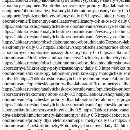
https://labkot.ru/shop/laboratornaya-mebel/vytyazhnye-shkafy-special
laboratory-equipment/Kontrolno-izmeritelnye-pribory-dlya-laboratorii
equipment/oborudovanie-dlya-moyki-laboratornoy-posudy/
daily
0.5
equipment/teploizmeritelnye-pribory/
daily
0.5
https://labkot.ru/shop
oborudovanie/Elementnye-analizatory/analizatory-c-h-n-o-s-cl/
daily
https://labkot.ru/shop/analyticheskoe-oborudovanie/vesovaya-tekhni
https://labkot.ru/shop/analyticheskoe-oborudovanie/vesovaya-tekhnik
https://labkot.ru/shop/analyticheskoe-oborudovanie/vesovaya-tekhnik
https://labkot.ru/shop/obschelaboratornoe-oborudovanie/Dozatory-la
elektronnye/
daily
0.5
https://labkot.ru/shop/obschelaboratornoe-obo
laboratornye/laboratornye-nasosy-dozatory/
daily
0.5
https://labkot.
oborudovanie/dosimeters-and-radiometers/Dozimetry-radiometry/
dai
https://labkot.ru/shop/obschelaboratornoe-oborudovanie/mikroskopy-
laboratornye/Mikroskopy-polyarizatsionnye/
daily
0.5
https://labkot
oborudovanie/mikroskopy-laboratornye/mikroskopy-biologicheskie/
d
daily
0.5
https://labkot.ru/shop/analyticheskoe-oborudovanie/oborud
oborudovanie/opticheskie-pribory-dlya-laboratorii/Kolorimetry/
daily
https://labkot.ru/shop/analyticheskoe-oborudovanie/opticheskie-pribory
laboratorii/refraktometry-abbe/
daily
0.5
https://labkot.ru/shop/analyt
oborudovanie/opticheskie-pribory-dlya-laboratorii/refraktometry-pog
https://labkot.ru/shop/analyticheskoe-oborudovanie/opticheskie-pribor
laboratorii/refraktometry-ruchnye/
daily
0.5
https://labkot.ru/shop/an
dlya-elektrokhimii/ionomery-laboratornye/
daily
0.5
https://labkot.ru
oborudovanie/pribory-dlya-elektrokhimii/pH-metry/
daily
0.5
https:/
oborudovanie/spektrofotometry/Fotometry-plamennye/
daily
0.5
http