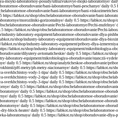
dlya-moyki-laboratornoy-posudy/ultrazvukovye-mojki-laboratornye/
dail
laboratornoe-oborudovanie/bani-laboratornye/bani-peschanye/
daily
0.5
schelaboratornoe-oborudovanie/bani-laboratornye/bani-viskozimetriches
.5
https://labkot.ru/shop/obschelaboratornoe-oborudovanie/bani-laborato
aboratornye/morozilniki-gorizontalnye/
daily
0.5
https://labkot.ru/shop
p/obschelaboratornoe-oborudovanie/Pechi-laboratornye/Pechi-mufelnye/
.5
https://labkot.ru/shop/obschelaboratornoe-oborudovanie/Pechi-labo
hop/industry-laboratory-equipment/laboratornoe-oborudovanie-dlya-pishh
/labkot.ru/shop/industry-laboratory-equipment/oborudovanie-dlya-bioxim
://labkot.ru/shop/industry-laboratory-equipment/pribory-dlya-izmereniy
https://labkot.ru/shop/industry-laboratory-equipment/mikrobiologiya-ob
oborudovanie/dilyutery-avtomaticheskie/
daily
0.5
https://labkot.ru/sho
ustry-laboratory-equipment/mikrobiologiya-oborudovanie/stanczii-vydele
nye/
daily
0.5
https://labkot.ru/shop/analyticheskoe-oborudovanie/pribo
trokhimii/pH-metry/ph-metry-stacionarnye/
daily
0.5
https://labkot.ru
ya-sverkhchistoy-vody-1-tipa/
daily
0.5
https://labkot.ru/shop/obsche
ya-sverkhchistoy-vody-2-tipa/
daily
0.5
https://labkot.ru/shop/obsche
ya-sverkhchistoy-vody-3-tipa/
daily
0.5
https://labkot.ru/shop/obschel
ornye/
daily
0.5
https://labkot.ru/shop/obschelaboratornoe-oborudovani
aboratornye/
daily
0.5
https://labkot.ru/shop/obschelaboratornoe-obor
rnye/
daily
0.5
https://labkot.ru/shop/obschelaboratornoe-oborudovanie/e
aboratornye/
daily
0.5
https://labkot.ru/shop/obschelaboratornoe-oboru
aboratornye/
daily
0.5
https://labkot.ru/shop/obschelaboratornoe-oboru
-dry-block-heater/
daily
0.5
https://labkot.ru/shop/obschelaboratornoe-o
vka-laboratornaya/
daily
0.5
https://labkot.ru/shop/oborudovanie-dlya