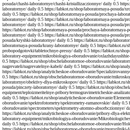
posuda/chashi-laboratornye/chashi-kristallizaczionnye/
daily
0.5
https
laboratornye/
daily
0.5
https://labkot.ru/shop/laboratornaya-posuda/x
daily
0.5
https://labkot.ru/shop/laboratornaya-posuda/prochaya-labora
laboratornye/
daily
0.5
https://labkot.ru/shop/laboratornaya-posuda/p
laboratornye/
daily
0.5
https://labkot.ru/shop/laboratornaya-posuda/p
https://labkot.ru/shop/laboratornaya-posuda/prochaya-laboratornaya-
laboratornye/
daily
0.5
https://labkot.ru/shop/laboratornaya-posuda/p
posuda/kryshki-laboratornye/
daily
0.5
https://labkot.ru/shop/labora
laboratornaya-posuda/krany-laboratornye/
daily
0.5
https://labkot.ru
probopodgotovki/tabletochnye-pressy/
daily
0.5
https://labkot.ru/sh
laboratory-equipment/mikrobiologiya-oborudovanie/oxlazhdayushhie-
0.5
https://labkot.ru/shop/obschelaboratornoe-oborudovanie/laboratorn
nagrevateli/nagrevatelnye-kabeli/
daily
0.5
https://labkot.ru/shop/ana
https://labkot.ru/shop/analyticheskoe-oborudovanie/Specializirovanny
0.5
https://labkot.ru/shop/obschelaboratornoe-oborudovanie/mikrosk
laboratornye/obektivy-dlya-mikroskopov/
daily
0.5
https://labkot.ru
posuda/pinczety-laboratornye/
daily
0.5
https://labkot.ru/shop/obsche
equipment/teploizmeritelnye-pribory/termogravimetricheskie-analizato
daily
0.5
https://labkot.ru/shop/analyticheskoe-oborudovanie/Elementn
oborudovanie/spektrofotometry/spektrometry-ramanovskie/
daily
0.5
oborudovanie/spectrometers/spektrometry-atomno-absorbczionnye/
da
https://labkot.ru/shop/analyticheskoe-oborudovanie/pribory-dlya-elek
laboratory-equipment/mikrobiologiya-oborudovanie/Mikrobiologichesk
daily
0.5
https://labkot.ru/shop/obschelaboratornoe-oborudovanie/Holo
https://labkot.ru/shop/obschelaboratornoe-oborudovanie/morozilniki-f