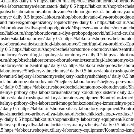
-chasticz/
daily
0.5
https://labkot.ru/shop/obschelaboratornoe-oborudov
ka-laboratornaya/deionizatori/
daily
0.5
https://labkot.ru/shop/obsch
shop/obschelaboratornoe-oborudovanie/vodopodgotovka-laboratornaya/me
ornye/
daily
0.5
https://labkot.ru/shop/oborudovanie-dlya-probopodgot
s-and-mixers/gomogenizatory-lopatochnye/
daily
0.5
https://labkot.ru/
hop/oborudovanie-dlya-probopodgotovki/dispersers-and-mixers/mexaniche
ps://labkot.ru/shop/oborudovanie-dlya-probopodgotovki/mill-and-crush
usher/sita-laboratornye/
daily
0.5
https://labkot.ru/shop/obschelaborato
noe-oborudovanie/tsentrifugi-laboratornye/Centrifugi-dlya-probirok-Ep
ily
0.5
https://labkot.ru/shop/obschelaboratornoe-oborudovanie/tsentrif
boratornye/czentrifugi-napolnye-laboratornye/
daily
0.5
https://labkot.
kot.ru/shop/obschelaboratornoe-oborudovanie/tsentrifugi-laboratornye/cz
oratornye/mini-tsentrifugi/
daily
0.5
https://labkot.ru/shop/obschelabora
-laboratornye/Shejkery-vibracionnye/
daily
0.5
https://labkot.ru/shop/
udovanie/Shejkery-laboratornye/shejkery-kachayushchiesya/
daily
0.5
ht
schelaboratornoe-oborudovanie/Shejkery-laboratornye/shejkery-perevora
e/
daily
0.5
https://labkot.ru/shop/obschelaboratornoe-oborudovanie/She
telnye-pribory-dlya-laboratorii/analizatory-xolodilnyx-sistem/
daily
0.5
https://labkot.ru/shop/auxiliary-laboratory-equipment/Kontrolno-izmeri
ritelnye-pribory-dlya-laboratorii/mnogofunkczionalnye-izmeritelnye-pri
/
daily
0.5
https://labkot.ru/shop/auxiliary-laboratory-equipment/Kontro
lno-izmeritelnye-pribory-dlya-laboratorii/schetchiki-szhatogo-vozduxa/
y/
daily
0.5
https://labkot.ru/shop/auxiliary-laboratory-equipment/Kontr
itelnye-pribory-dlya-laboratorii/testery-napryazheniya/
daily
0.5
https:/
.5
https://labkot.ru/shop/auxiliary-laboratory-equipment/Kontrolno-izmer