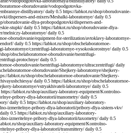
anie/vodopodgotovka-laboratornaya/bidistillyatory/
daily
0.5
elaboratornoe-oborudovanie/vodopodgotovka-
mbrannye-distillyatory/
daily
0.5
https://labkot.ru/shop/oborudovanie-
ovki/dispersers-and-mixers/Meshalki-laboratornye/
daily
0.5
shop/oborudovanie-dlya-probopodgotovki/dispersers-and-
skie-stupki/
daily
0.5
https://labkot.ru/shop/oborudovanie-dlya-
er/melniczy-laboratornye/
daily
0.5
rnoe-oborudovanie/equipment-for-sterilization/avtoklavy-laboratornye-
pendorf/
daily
0.5
https://labkot.ru/shop/obschelaboratornoe-
ugi-laboratornye/czentrifugi-laboratornye-vysokoskorostnye/
daily
0.5
ru/shop/obschelaboratornoe-oborudovanie/tsentrifugi-
entrifugi-protochnye/
daily
0.5
tornoe-oborudovanie/tsentrifugi-laboratornye/ultraczentrifugi/
daily
obschelaboratornoe-oborudovanie/Shejkery-laboratornye/shejkery-
tps://labkot.ru/shop/obschelaboratornoe-oborudovanie/Shejkery-
chivayushchiesya/
daily
0.5
https://labkot.ru/shop/obschelaboratornoe-
jkery-laboratornye/vstryakhivateli-laboratornye/
daily
0.5
https://labkot.ru/shop/auxiliary-laboratory-equipment/Kontrolno-
telnye-pribory-dlya-laboratorii/manometry/
daily
0.5
bory/
daily
0.5
https://labkot.ru/shop/auxiliary-laboratory-
lno-izmeritelnye-pribory-dlya-laboratorii/pribory-dlya-sistem-vkv/
daily
0.5
https://labkot.ru/shop/auxiliary-laboratory-
olno-izmeritelnye-pribory-dlya-laboratorii/taxometry/
daily
0.5
/labkot.ru/shop/auxiliary-laboratory-equipment/Kontrolno-
itelnye-pribory-dlya-laboratorii/transmittery/
daily
0.5