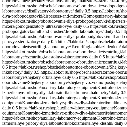
oborudovanie/Specializirovannye-pribory/analizatory-razmera-i-formy
https://labkot.ru/shop/obschelaboratornoe-oborudovanie/vodopodgotov
laboratornaya/distillyatory-laboratornye/
daily
0.5
https://labkot.ru/
dlya-probopodgotovki/dispersers-and-mixers/Gomogenizatory-laborat
https://labkot.ru/shop/oborudovanie-dlya-probopodgotovki/disperser
mixers/gomogenizatory-ultrazvukovye/
daily
0.5
https://labkot.ru/s
probopodgotovki/mill-and-crusher/drobilki-laboratornye/
daily
0.5
htt
https://labkot.ru/shop/oborudovanie-dlya-probopodgotovki/mill-and-cr
parovye-sterilizatory/
daily
0.5
https://labkot.ru/shop/obschelaborator
oborudovanie/tsentrifugi-laboratornye/Tsentrifugi-s-ohlazhdeniem/
da
https://labkot.ru/shop/obschelaboratornoe-oborudovanie/tsentrifugi-la
laboratornye/czentrifugi-nastolnye-laboratornye/
daily
0.5
https://lab
https://labkot.ru/shop/obschelaboratornoe-oborudovanie/tsentrifugi-lab
0.5
https://labkot.ru/shop/obschelaboratornoe-oborudovanie/Shejkery
inkubatory/
daily
0.5
https://labkot.ru/shop/obschelaboratornoe-obor
laboratornye/shejkery-orbitalnye/
daily
0.5
https://labkot.ru/shop/ob
oborudovanie/Shejkery-laboratornye/shejkery-vozvratno-postupatelny
https://labkot.ru/shop/auxiliary-laboratory-equipment/Kontrolno-izmeri
izmeritelnye-pribory-dlya-laboratorii/elektronnye-balometry/
daily
0.5
https://labkot.ru/shop/auxiliary-laboratory-equipment/Kontrolno-izme
equipment/Kontrolno-izmeritelnye-pribory-dlya-laboratorii/multimetry
daily
0.5
https://labkot.ru/shop/auxiliary-laboratory-equipment/Kontro
equipment/Kontrolno-izmeritelnye-pribory-dlya-laboratorii/shumomer
https://labkot.ru/shop/auxiliary-laboratory-equipment/Kontrolno-izmer
izmeritelnye-pribory-dlya-laboratorii/tokoizmeritelnye-kleshhi/
daily
0