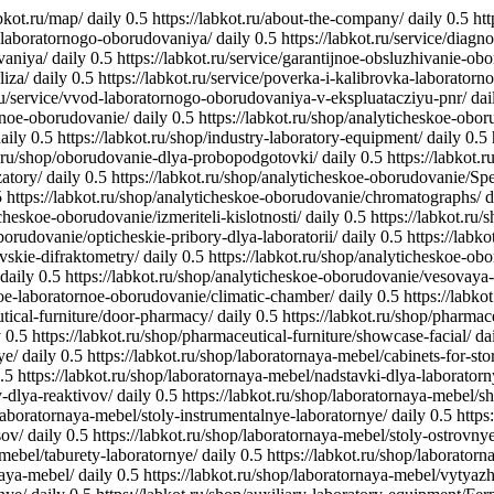
abkot.ru/map/
daily
0.5
https://labkot.ru/about-the-company/
daily
0.5
htt
ya-laboratornogo-oborudovaniya/
daily
0.5
https://labkot.ru/service/diag
vaniya/
daily
0.5
https://labkot.ru/service/garantijnoe-obsluzhivanie-ob
liza/
daily
0.5
https://labkot.ru/service/poverka-i-kalibrovka-laborator
.ru/service/vvod-laboratornogo-oborudovaniya-v-ekspluatacziyu-pnr/
dai
ornoe-oborudovanie/
daily
0.5
https://labkot.ru/shop/analyticheskoe-obor
aily
0.5
https://labkot.ru/shop/industry-laboratory-equipment/
daily
0.5
ot.ru/shop/oborudovanie-dlya-probopodgotovki/
daily
0.5
https://labkot.
atory/
daily
0.5
https://labkot.ru/shop/analyticheskoe-oborudovanie/Spe
5
https://labkot.ru/shop/analyticheskoe-oborudovanie/chromatographs/
d
icheskoe-oborudovanie/izmeriteli-kislotnosti/
daily
0.5
https://labkot.ru
borudovanie/opticheskie-pribory-dlya-laboratorii/
daily
0.5
https://labk
vskie-difraktometry/
daily
0.5
https://labkot.ru/shop/analyticheskoe-ob
daily
0.5
https://labkot.ru/shop/analyticheskoe-oborudovanie/vesovaya-
lnoe-laboratornoe-oborudovanie/climatic-chamber/
daily
0.5
https://labk
utical-furniture/door-pharmacy/
daily
0.5
https://labkot.ru/shop/pharmac
y
0.5
https://labkot.ru/shop/pharmaceutical-furniture/showcase-facial/
da
ye/
daily
0.5
https://labkot.ru/shop/laboratornaya-mebel/cabinets-for-st
.5
https://labkot.ru/shop/laboratornaya-mebel/nadstavki-dlya-laboratorn
y-dlya-reaktivov/
daily
0.5
https://labkot.ru/shop/laboratornaya-mebel/s
/laboratornaya-mebel/stoly-instrumentalnye-laboratornye/
daily
0.5
https
sov/
daily
0.5
https://labkot.ru/shop/laboratornaya-mebel/stoly-ostrovny
-mebel/taburety-laboratornye/
daily
0.5
https://labkot.ru/shop/laborator
naya-mebel/
daily
0.5
https://labkot.ru/shop/laboratornaya-mebel/vytyaz