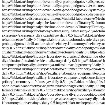
https://labkot.ru/shop/oborudovanie-dlya-probopodgotovki/dispersers
https://labkot.ru/shop/oborudovanie-dlya-probopodgotovki/extractors-
https://labkot.ru/shop/oborudovanie-dlya-probopodgotovki/system-hyd
https://labkot.ru/shop/oborudovanie-dlya-probopodgotovki/disperser
probopodgotovki/dispersers-and-mixers/Meshalki-laboratornye/Mesha
https://labkot.ru/shop/analyticheskoe-oborudovanie/Titratory/Kulonom
https://labkot.ru/shop/analyticheskoe-oborudovanie/Titratory/Titrator
https://labkot.ru/shop/laboratornye-aksessuary/Aksessuary-dlya-fotom
aksessuary/aksessuary-dlya-czentrifug/
daily
0.5
https://labkot.ru/sh
refraktometrov/
daily
0.5
https://labkot.ru/shop/oborudovanie-dlya-p
probopodgotovki/mill-and-crusher/melniczy-laboratornye/melniczy-n
daily
0.5
https://labkot.ru/shop/oborudovanie-dlya-probopodgotovki/m
crusher/melniczy-laboratornye/melniczy-rotornye/
daily
0.5
https://l
https://labkot.ru/shop/industry-laboratory-equipment/laboratornoe-ob
dlya-bioximii/bioximicheskie-analizatory/
daily
0.5
https://labkot.ru
equipment/pribory-dlya-izmereniya-mikroklimata/gigrometry/
daily
0.
https://labkot.ru/shop/industry-laboratory-equipment/pribory-dlya-iz
daily
0.5
https://labkot.ru/shop/auxiliary-laboratory-equipment/teploi
https://labkot.ru/shop/auxiliary-laboratory-equipment/teploizmeritel
pribory/termometry-infrakrasnye/
daily
0.5
https://labkot.ru/shop/obs
oborudovanie/laboratornye-nagrevateli/kolbonagrevateli/
daily
0.5
htt
farmaczevticheskie/
daily
0.5
https://labkot.ru/shop/auxiliary-laborat
daily
0.5
https://labkot.ru/shop/oborudovanie-dlya-probopodgotovki/d
0.5
https://labkot.ru/shop/laboratornye-aksessuary/aksessuary-dlya-la
laboratornye-universalnye/
daily
0.5
https://labkot.ru/shop/oborudova