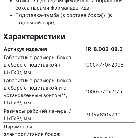
Комплект для дезинфекционной обработки
бокса парами формальдегида;
Подставка-тумба
(в
составе бокса)/
(в
отдельной таре).
Характеристики
Артикул изделия
1R-В.002-09.0
Габаритные размеры бокса
в сборе с подставкой /
1000x770x2095
ШхГхВ/, мм
Габаритные размеры бокса
в сборе с подставкой и с
1000х770х2175
установленным зонтом**/
ШхГхВ/, мм
Размеры рабочей камеры /
905x610x700
ШхГхВ/, мм
Параметры
электропитания бокса: