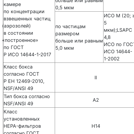
больше или равным
камере
0,5 мкм
по концентрации
ИСО М
(20
; 
взвешенных частиц
5
(аэрозолей
)
по частицам
мкм);LSAPC
в состоянии
размером
4,8
«построенное
»
больше или равным
ИСО по ГОС
по ГОСТ
5,0 мкм
ИСО 14644-
Р ИСО 14644-1-2017
1-2002
Класс бокса
согласно ГОСТ
II
Р ЕН 12469-2010,
NSF/ANSI 49
Тип бокса согласно
А2
NSF/ANSI 49
Класс
установленных
HEPA-фильтров
Н14
согласно ГОСТ