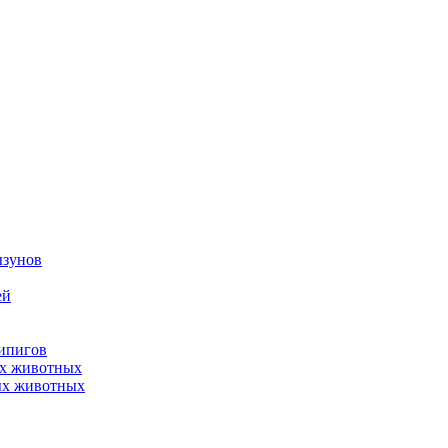
ызунов
ей
нипигов
ых животных
ых животных