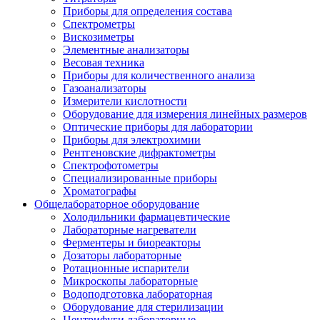
Приборы для определения состава
Спектрометры
Вискозиметры
Элементные анализаторы
Весовая техника
Приборы для количественного анализа
Газоанализаторы
Измерители кислотности
Оборудование для измерения линейных размеров
Оптические приборы для лаборатории
Приборы для электрохимии
Рентгеновские дифрактометры
Спектрофотометры
Специализированные приборы
Хроматографы
Общелабораторное оборудование
Холодильники фармацевтические
Лабораторные нагреватели
Ферментеры и биореакторы
Дозаторы лабораторные
Ротационные испарители
Микроскопы лабораторные
Водоподготовка лабораторная
Оборудование для стерилизации
Центрифуги лабораторные