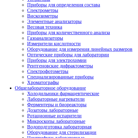
Приборы для определения состава
Спектрометры
Вискозиметры
Элементные анализаторы
Весовая техника
Приборы для количественного анализа
Газоанализаторы
Измерители кислотности
Оборудование для измерения линейных размеров
Оптические приборы для лаборатории
Приборы для электрохимии
Рентгеновские дифрактометры
Спектрофотометры
Специализированные приборы
Хроматографы
Общелабораторное оборудование
Холодильники фармацевтические
Лабораторные нагреватели
Ферментеры и биореакторы
Дозаторы лабораторные
Ротационные испарители
Микроскопы лабораторные
Водоподготовка лабораторная
Оборудование для стерилизации
Центрифуги лабораторные