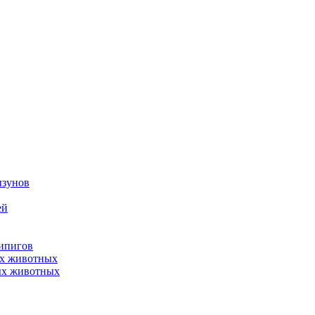
ызунов
ей
нипигов
ых животных
ых животных