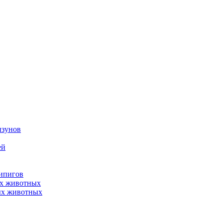
ызунов
ей
нипигов
ых животных
ых животных