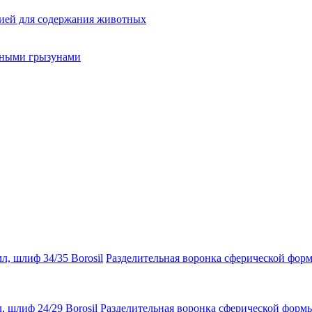
ией для содержания животных
орными грызунами
Borosil
Разделительная воронка сферической форм
Borosil
Разделительная воронка сферической формы