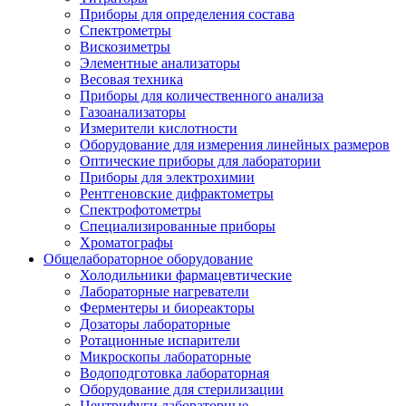
Приборы для определения состава
Спектрометры
Вискозиметры
Элементные анализаторы
Весовая техника
Приборы для количественного анализа
Газоанализаторы
Измерители кислотности
Оборудование для измерения линейных размеров
Оптические приборы для лаборатории
Приборы для электрохимии
Рентгеновские дифрактометры
Спектрофотометры
Специализированные приборы
Хроматографы
Общелабораторное оборудование
Холодильники фармацевтические
Лабораторные нагреватели
Ферментеры и биореакторы
Дозаторы лабораторные
Ротационные испарители
Микроскопы лабораторные
Водоподготовка лабораторная
Оборудование для стерилизации
Центрифуги лабораторные