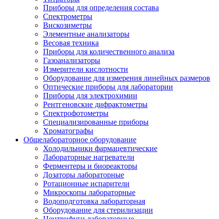
Приборы для определения состава
Спектрометры
Вискозиметры
Элементные анализаторы
Весовая техника
Приборы для количественного анализа
Газоанализаторы
Измерители кислотности
Оборудование для измерения линейных размеров
Оптические приборы для лаборатории
Приборы для электрохимии
Рентгеновские дифрактометры
Спектрофотометры
Специализированные приборы
Хроматографы
Общелабораторное оборудование
Холодильники фармацевтические
Лабораторные нагреватели
Ферментеры и биореакторы
Дозаторы лабораторные
Ротационные испарители
Микроскопы лабораторные
Водоподготовка лабораторная
Оборудование для стерилизации
Центрифуги лабораторные