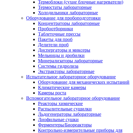
Термоблоки (сухие блочные нагреватели)
Термостаты лабораторные
Холодильники лабораторные
Оборудование для пробоподготовки
Концентраторы лабораторные
Пробоотборники
Таблеточные прессы
Пакеты для проб
Делители проб
Диспергаторы и миксеры
Мельницы и дробилки
Минерализаторы лабораторные
Системы гидролиза
Экстракторы лабораторные
Испытательное лабораторное оборудование
Оборудование для механических испытаний
Климатические камеры
Камеры роста
Вспомогательное лабораторное оборудование
Реакторы химические
Распылительные сушилки
Льдогенераторы лабораторные
Лиофильные сушки
Ферментеры/Биореакторы
Контрольно-измерительные приборы для