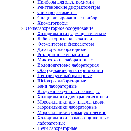
Приборы для электрохимии
Рентгеновские дифрактометры
Спектрофотометры
Специализированные приборы
Хроматографы
Общелабораторное оборудование
Холодильники фармацевтические
Лабораторные нагреватели
Ферментеры и биореакторы
Дозаторы лабораторные
Ротационные испарители
Микроскопы лабораторные
Водоподготовка лабораторная
Оборудование для стерилизации
Центрифуги лабораторные
Шейкеры лабораторные
Бани лабораторные
Вакуумные сушильные шкафы
Холодильники для хранения крови
Морозильники для плазмы крови
Морозильники лабораторные
Морозильники фармацевтические
Холодильники взрывозащищенные
лабораторные
Печи лабораторные