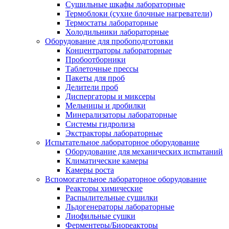
Сушильные шкафы лабораторные
Термоблоки (сухие блочные нагреватели)
Термостаты лабораторные
Холодильники лабораторные
Оборудование для пробоподготовки
Концентраторы лабораторные
Пробоотборники
Таблеточные прессы
Пакеты для проб
Делители проб
Диспергаторы и миксеры
Мельницы и дробилки
Минерализаторы лабораторные
Системы гидролиза
Экстракторы лабораторные
Испытательное лабораторное оборудование
Оборудование для механических испытаний
Климатические камеры
Камеры роста
Вспомогательное лабораторное оборудование
Реакторы химические
Распылительные сушилки
Льдогенераторы лабораторные
Лиофильные сушки
Ферментеры/Биореакторы