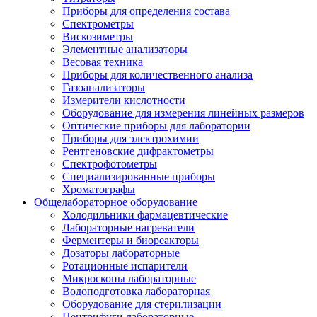
Приборы для определения состава
Спектрометры
Вискозиметры
Элементные анализаторы
Весовая техника
Приборы для количественного анализа
Газоанализаторы
Измерители кислотности
Оборудование для измерения линейных размеров
Оптические приборы для лаборатории
Приборы для электрохимии
Рентгеновские дифрактометры
Спектрофотометры
Специализированные приборы
Хроматографы
Общелабораторное оборудование
Холодильники фармацевтические
Лабораторные нагреватели
Ферментеры и биореакторы
Дозаторы лабораторные
Ротационные испарители
Микроскопы лабораторные
Водоподготовка лабораторная
Оборудование для стерилизации
Центрифуги лабораторные