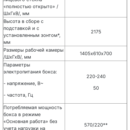
«полностью открыто» /
ШхГхВ/, мм
Высота в сборе с
подставкой и с
2175
установленным зонтом*,
мм
Размеры рабочей камеры
1405х610х700
/ШхГхВ/, мм
Параметры
электропитания бокса:
220-240
- напряжение, В~
50
- частота, Гц
Потребляемая мощность
бокса в режиме
«Основная работа» без
570/220**
учета нагрузки на