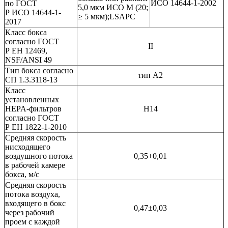
ИСО 14644-1-2002
по ГОСТ
5,0 мкм ИСО М
(20
;
Р ИСО 14644-1-
≥ 5 мкм);LSAPC
2017
Класс бокса
согласно ГОСТ
II
Р ЕН 12469,
NSF/ANSI 49
Тип бокса согласно
тип A2
СП 1.3.3118-13
Класс
установленных
HEPA-фильтров
Н14
согласно ГОСТ
Р ЕН 1822-1-2010
Средняя скорость
нисходящего
воздушного потока
0,35+0,01
в рабочей камере
бокса, м/c
Средняя скорость
потока воздуха,
входящего в бокс
0,47±0,03
через рабочий
проем с каждой