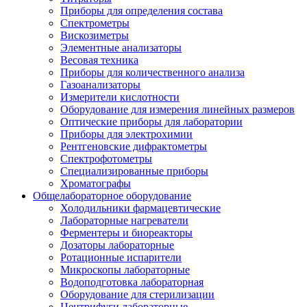
Приборы для определения состава
Спектрометры
Вискозиметры
Элементные анализаторы
Весовая техника
Приборы для количественного анализа
Газоанализаторы
Измерители кислотности
Оборудование для измерения линейных размеров
Оптические приборы для лаборатории
Приборы для электрохимии
Рентгеновские дифрактометры
Спектрофотометры
Специализированные приборы
Хроматографы
Общелабораторное оборудование
Холодильники фармацевтические
Лабораторные нагреватели
Ферментеры и биореакторы
Дозаторы лабораторные
Ротационные испарители
Микроскопы лабораторные
Водоподготовка лабораторная
Оборудование для стерилизации
Центрифуги лабораторные