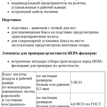
индивидуальный предохранитель на розетки,
установленные в рабочей камере;
встроенный кабель питания.
Подставка:
подставка – рамочная с полкой для ног;
для перемещения бокса на подставке предусмотрены
транспортировочные колеса;
для стационарной установки бокса на место
эксплуатации предусмотрены винтовые опоры.
Элементы для проверки целостности НЕРА-фильтров:
встроенные штуцеры отбора проб воздуха перед НЕРА-
фильтрами для проверки их целостности.
Класс чистоты
по частицам
воздуха в рабочей
размером
5 ИСО
камере
больше или равным
по концентрации
0,5 мкм
взвешенных частиц
(аэрозолей
)
по частицам
в состоянии
размером
4,8 ИСО по ГОСТ
«построенное
»
больше или равным