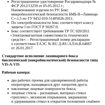
Регистрационное удостоверение Росздравнадзора №
ФСР 2012/13259 от 05.05.2012 г.;
Наименование изделия по РУ: Бокс
микробиологической безопасности БМБ-II-»Ламинар-
С»-1,5 по ТУ 9452-010-51495026-2011;
По электробезопасности бокс соответствует классу
защиты I по ГОСТ Р 50267.0;
Бокс соответствует требованиям ТР ТС 020/2011
«Электромагнитная
совместимость технических
средств»: – Регистрационный номер декларации
о соответствии ЕАЭС № RU Д-RU.АЛ16.B.64667
от 26.01.2017.
Стандартное исполнение ламинарного бокса
биологической
(микробиологической
) безопасности типа
VIS-A-VIS
Рабочая камера:
два рабочих проема для одновременной работы
операторов, находящихся друг напротив друга;
наклонные лицевые поверхности бокса;
лицевые стекла – распашные, материал стекол
«триплекс
», механизм открывания, закрывания
и удерживания стекол в открытом положении снабжен