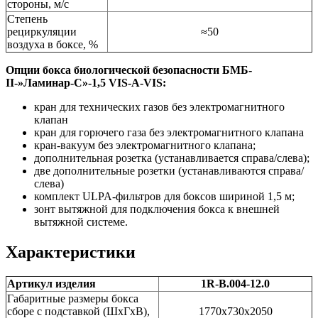
стороны, м/с
Степень
рециркуляции
≈50
воздуха в боксе, %
Опции бокса биологической безопасности БМБ-
II-»Ламинар-С»-1,5 VIS-A-VIS:
кран для технических газов без электромагнитного
клапан
кран для горючего газа без электромагнитного клапана
кран-вакуум без электромагнитного клапана;
дополнительная розетка
(устанавливается
справа/слева);
две дополнительные розетки
(устанавливаются
справа/
слева)
комплект ULPA-фильтров для боксов шириной 1,5 м;
зонт вытяжной для подключения бокса к внешней
вытяжной системе.
Характеристики
Артикул изделия
1R-В.004-12.0
Габаритные размеры бокса
сборе с подставкой (ШхГхВ),
1770х730х2050