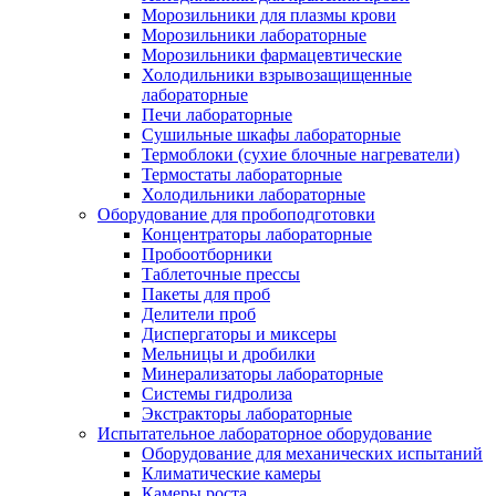
Морозильники для плазмы крови
Морозильники лабораторные
Морозильники фармацевтические
Холодильники взрывозащищенные
лабораторные
Печи лабораторные
Сушильные шкафы лабораторные
Термоблоки (сухие блочные нагреватели)
Термостаты лабораторные
Холодильники лабораторные
Оборудование для пробоподготовки
Концентраторы лабораторные
Пробоотборники
Таблеточные прессы
Пакеты для проб
Делители проб
Диспергаторы и миксеры
Мельницы и дробилки
Минерализаторы лабораторные
Системы гидролиза
Экстракторы лабораторные
Испытательное лабораторное оборудование
Оборудование для механических испытаний
Климатические камеры
Камеры роста