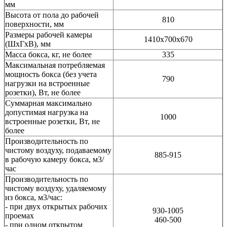
мм
Высота от пола до рабочей
810
поверхности, мм
Размеры рабочей камеры
1410х700х670
(ШхГхВ), мм
Масса бокса, кг, не более
335
Максимальная потребляемая
мощность бокса (без учета
790
нагрузки на встроенные
розетки), Вт, не более
Суммарная максимально
допустимая нагрузка на
1000
встроенные розетки, Вт, не
более
Производительность по
чистому воздуху, подаваемому
885-915
в рабочую камеру бокса, м3/
час
Производительность по
чистому воздуху, удаляемому
из бокса, м3/час:
- при двух открытых рабочих
930-1005
проемах
460-500
- при одном открытом