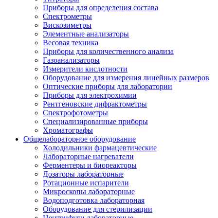
Приборы для определения состава
Спектрометры
Вискозиметры
Элементные анализаторы
Весовая техника
Приборы для количественного анализа
Газоанализаторы
Измерители кислотности
Оборудование для измерения линейных размеров
Оптические приборы для лаборатории
Приборы для электрохимии
Рентгеновские дифрактометры
Спектрофотометры
Специализированные приборы
Хроматографы
Общелабораторное оборудование
Холодильники фармацевтические
Лабораторные нагреватели
Ферментеры и биореакторы
Дозаторы лабораторные
Ротационные испарители
Микроскопы лабораторные
Водоподготовка лабораторная
Оборудование для стерилизации
Центрифуги лабораторные