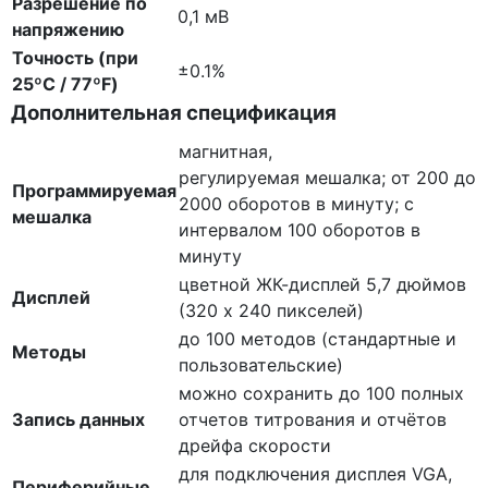
Разрешение по
0,1 мВ
напряжению
Точность (при
±0.1%
25ºC / 77ºF)
Дополнительная спецификация
магнитная,
регулируемая мешалка; от 200 до
Программируемая
2000 оборотов в минуту; с
мешалка
интервалом 100 оборотов в
минуту
цветной ЖК-дисплей 5,7 дюймов
Дисплей
(320 х 240 пикселей)
до 100 методов (стандартные и
Методы
пользовательские)
можно сохранить до 100 полных
Запись данных
отчетов титрования и отчётов
дрейфа скорости
для подключения дисплея VGA,
Периферийные