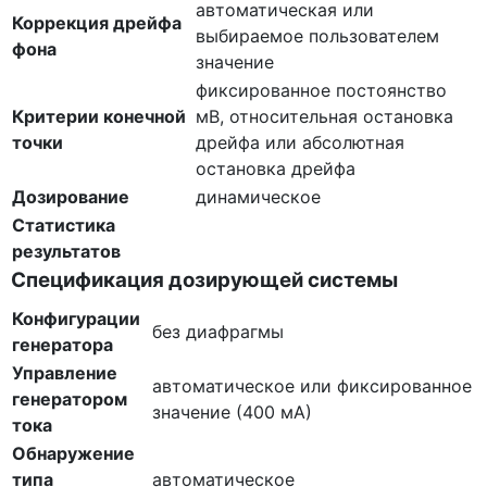
автоматическая или
Коррекция дрейфа
выбираемое пользователем
фона
значение
фиксированное постоянство
Критерии конечной
мВ, относительная остановка
точки
дрейфа или абсолютная
остановка дрейфа
Дозирование
динамическое
Статистика
результатов
Спецификация дозирующей системы
Конфигурации
без диафрагмы
генератора
Управление
автоматическое или фиксированное
генератором
значение (400 мА)
тока
Обнаружение
типа
автоматическое