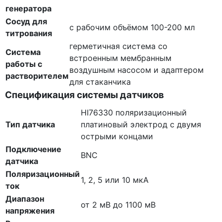
генератора
Сосуд для
с рабочим объёмом 100-200 мл
титрования
герметичная система со
Система
встроенным мембранным
работы с
воздушным насосом и адаптером
растворителем
для стаканчика
Спецификация системы датчиков
HI76330 поляризационный
Тип датчика
платиновый электрод с двумя
острыми концами
Подключение
BNC
датчика
Поляризационный
1, 2, 5 или 10 мкА
ток
Диапазон
от 2 мВ до 1100 мВ
напряжения