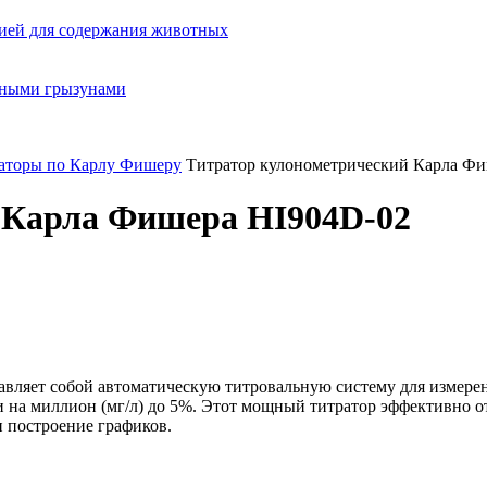
ией для содержания животных
орными грызунами
аторы по Карлу Фишеру
Титратор кулонометрический Карла Ф
 Карла Фишера HI904D-02
вляет собой автоматическую титровальную систему для измерен
и на миллион
(мг
/л) до 5%. Этот мощный титратор эффективно о
и построение графиков.