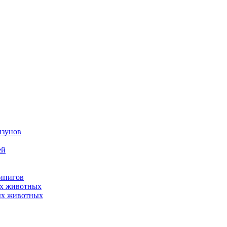
ызунов
ей
нипигов
ых животных
ых животных