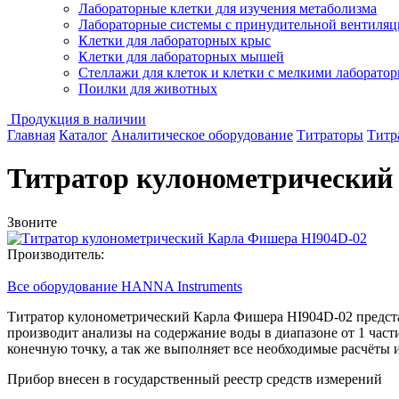
Лабораторные клетки для изучения метаболизма
Лабораторные системы с принудительной вентиляц
Клетки для лабораторных крыс
Клетки для лабораторных мышей
Стеллажи для клеток и клетки с мелкими лаборат
Поилки для животных
Продукция в наличии
Главная
Каталог
Аналитическое оборудование
Титраторы
Титр
Титратор кулонометрический
Звоните
Производитель:
Все оборудование HANNA Instruments
Титратор кулонометрический Карла Фишера HI904D-02 предста
производит анализы на содержание воды в диапазоне от 1 част
конечную точку, а так же выполняет все необходимые расчёты 
Прибор внесен в государственный реестр средств измерений