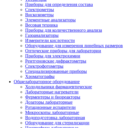
Приборы для определения состава
Спектрометры
Вискозиметры
Элементные анализаторы
Весовая техника
Приборы для количественного анализа
Газоанализаторы
Измерители кислотности
Оборудование для измерения линейных размеров
Оптические приборы для лаборатории
Приборы для электрохимии
Рентгеновские дифрактометры
Спектрофотометры
Специализированные приборы
Хроматографы
Общелабораторное оборудование
Холодильники фармацевтические
Лабораторные нагреватели
Ферментеры и биореакторы
Дозаторы лабораторные
Ротационные испарители
Микроскопы лабораторные
Водоподготовка лабораторная
Оборудование для стерилизации
Центрифуги лабораторные