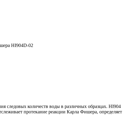
ишера HI904D-02
ия следовых количеств воды в различных образцах. HI904
тслеживает протекание реакции Карла Фишера, определяет