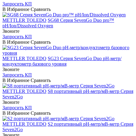
Запросить КП
В Избранное
Сравнить
METTLER TOLEDO
SG68 Серия SevenGo Duo pro™
pH/Ion/Dissolved Oxygen
Звоните
Запросить КП
В Избранное
Сравнить
METTLER TOLEDO
SG23 Серия SevenGo Duo pH-метр/
кондуктометр базового уровня
Звоните
Запросить КП
В Избранное
Сравнить
METTLER TOLEDO
S8 портативный рН-метр/мВ-метр Серия
Seven2Go
Звоните
Запросить КП
В Избранное
Сравнить
METTLER TOLEDO
S2 портативный рН-метр/мВ-метр Серия
Seven2Go
Звоните