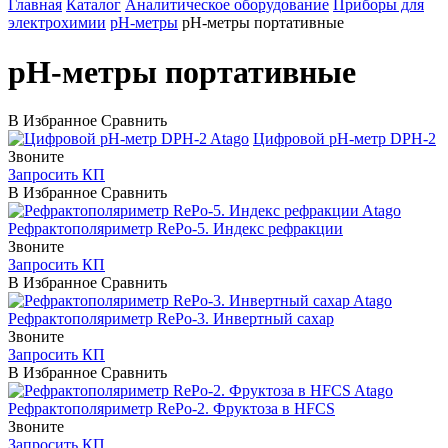
Главная
Каталог
Аналитическое оборудование
Приборы для
электрохимии
pH-метры
pH-метры портативные
pH-метры портативные
В Избранное
Сравнить
Atago
Цифровой рН-метр DPH-2
Звоните
Запросить КП
В Избранное
Сравнить
Atago
Рефрактополяриметр RePo-5. Индекс рефракции
Звоните
Запросить КП
В Избранное
Сравнить
Atago
Рефрактополяриметр RePo-3. Инвертный сахар
Звоните
Запросить КП
В Избранное
Сравнить
Atago
Рефрактополяриметр RePo-2. Фруктоза в HFCS
Звоните
Запросить КП