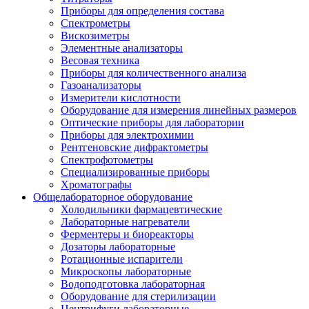
Приборы для определения состава
Спектрометры
Вискозиметры
Элементные анализаторы
Весовая техника
Приборы для количественного анализа
Газоанализаторы
Измерители кислотности
Оборудование для измерения линейных размеров
Оптические приборы для лаборатории
Приборы для электрохимии
Рентгеновские дифрактометры
Спектрофотометры
Специализированные приборы
Хроматографы
Общелабораторное оборудование
Холодильники фармацевтические
Лабораторные нагреватели
Ферментеры и биореакторы
Дозаторы лабораторные
Ротационные испарители
Микроскопы лабораторные
Водоподготовка лабораторная
Оборудование для стерилизации
Центрифуги лабораторные