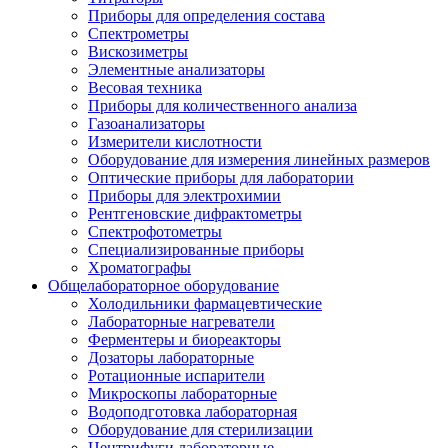
Приборы для определения состава
Спектрометры
Вискозиметры
Элементные анализаторы
Весовая техника
Приборы для количественного анализа
Газоанализаторы
Измерители кислотности
Оборудование для измерения линейных размеров
Оптические приборы для лаборатории
Приборы для электрохимии
Рентгеновские дифрактометры
Спектрофотометры
Специализированные приборы
Хроматографы
Общелабораторное оборудование
Холодильники фармацевтические
Лабораторные нагреватели
Ферментеры и биореакторы
Дозаторы лабораторные
Ротационные испарители
Микроскопы лабораторные
Водоподготовка лабораторная
Оборудование для стерилизации
Центрифуги лабораторные