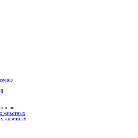
ызунов
ей
нипигов
ых животных
ых животных