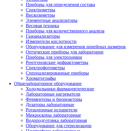
Приборы для определения состава
Спектрометры
Вискозиметры
Элементные анализаторы
Весовая техника
Приборы для количественного анализа
Газоанализаторы
Измерители кислотности
Оборудование для измерения линейных размеров
Оптические приборы для лаборатории
Приборы для электрохимии
Рентгеновские дифрактометры
Спектрофотометры
Специализированные приборы
Хроматографы
Общелабораторное оборудование
Холодильники фармацевтические
Лабораторные нагреватели
Ферментеры и биореакторы
Дозаторы лабораторные
Ротационные испарители
Микроскопы лабораторные
Водоподготовка лабораторная
Оборудование для стерилизации
Центрифуги лабораторные