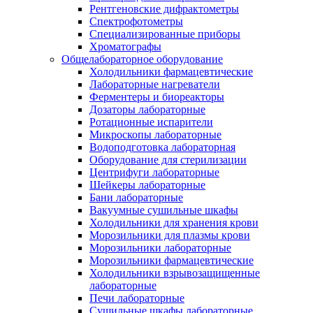
Рентгеновские дифрактометры
Спектрофотометры
Специализированные приборы
Хроматографы
Общелабораторное оборудование
Холодильники фармацевтические
Лабораторные нагреватели
Ферментеры и биореакторы
Дозаторы лабораторные
Ротационные испарители
Микроскопы лабораторные
Водоподготовка лабораторная
Оборудование для стерилизации
Центрифуги лабораторные
Шейкеры лабораторные
Бани лабораторные
Вакуумные сушильные шкафы
Холодильники для хранения крови
Морозильники для плазмы крови
Морозильники лабораторные
Морозильники фармацевтические
Холодильники взрывозащищенные
лабораторные
Печи лабораторные
Сушильные шкафы лабораторные