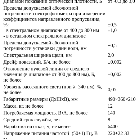
Диапазон показаний оптической плотности, Б
от -0,3 до 3,0
Пределы допускаемой абсолютной
погрешности спектрофотометра при измерении
коэффициентов направленного пропускания,
%:
±0,5
- в спектральном диапазоне от 400 до 800 нм
±1,0
- в остальном спектральном диапазоне
Пределы допускаемой абсолютной
±0,5
погрешности установки длин волн, нм
Спектральная ширина щели, нм
2,0
Дрейф показаний, Б/ч, не более
±0,002
Отклонение нулевой линии от среднего
значения (в диапазоне от 300 до 800 нм), Б,
±0,002
не более
Уровень рассеянного света (при λ=340 нм), %,
0,05
не более
Габаритные размеры (ДxШxВ), мм
490×360×210
Масса, кг, не более
12
Потребляемая мощность, В•А, не более
140
Средний срок службы, лет
8
Наработка на отказ, ч, не менее
6400
Напряжение питания частотой (50±1) Гц, В
220+22-33