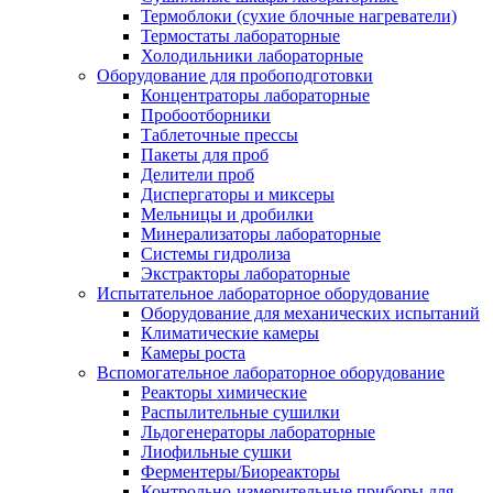
Термоблоки (сухие блочные нагреватели)
Термостаты лабораторные
Холодильники лабораторные
Оборудование для пробоподготовки
Концентраторы лабораторные
Пробоотборники
Таблеточные прессы
Пакеты для проб
Делители проб
Диспергаторы и миксеры
Мельницы и дробилки
Минерализаторы лабораторные
Системы гидролиза
Экстракторы лабораторные
Испытательное лабораторное оборудование
Оборудование для механических испытаний
Климатические камеры
Камеры роста
Вспомогательное лабораторное оборудование
Реакторы химические
Распылительные сушилки
Льдогенераторы лабораторные
Лиофильные сушки
Ферментеры/Биореакторы
Контрольно-измерительные приборы для