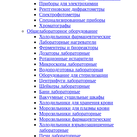
Приборы для электрохимии
Рентгеновские дифрактометры
Спектрофотометры
Специализированные приборы
Хроматографы
Общелабораторное оборудование
Холодильники фармацевтические
Лабораторные нагреватели
Ферментеры и биореакторы
Дозаторы лабораторные
Ротационные испарители
Микроскопы лабораторные
Водоподготовка лабораторная
Оборудование для стерилизации
Центрифуги лабораторные
Шейкеры лабораторные
Бани лабораторные
Вакуумные сушильные шкафы
Холодильники для хранения крови
Морозильники для плазмы крови
Морозильники лабораторные
Морозильники фармацевтические
Холодильники взрывозащищенные
лабораторные
Печи лабораторные