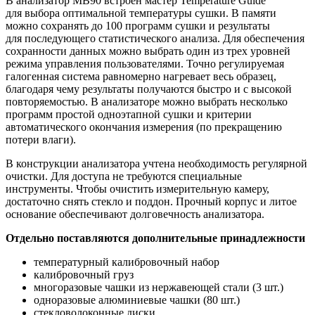
В анализатор MB90 встроен мастер Temperature Guide
для выбора оптимальной температуры сушки. В памяти
можно сохранять до 100 программ сушки и результаты
для последующего статистического анализа. Для обеспечения
сохранности данных можно выбрать один из трех уровней
режима управления пользователями. Точно регулируемая
галогенная система равномерно нагревает весь образец,
благодаря чему результаты получаются быстро и с высокой
повторяемостью. В анализаторе можно выбрать несколько
программ простой одноэтапной сушки и критерии
автоматического окончания измерения
(по
прекращению
потери влаги).
В конструкции анализатора учтена необходимость регулярной
очистки. Для доступа не требуются специальные
инструменты. Чтобы очистить измерительную камеру,
достаточно снять стекло и поддон. Прочный корпус и литое
основание обеспечивают долговечность анализатора.
Отдельно поставляются дополнительные принадлежности
температурный калибровочный набор
калибровочный груз
многоразовые чашки из нержавеющей стали
(3
шт.)
одноразовые алюминиевые чашки
(80
шт.)
стекловолоконные диски