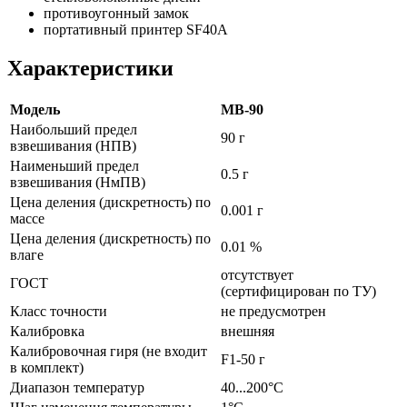
противоугонный замок
портативный принтер SF40A
Характеристики
Модель
MB-90
Наибольший предел
90 г
взвешивания (НПВ)
Наименьший предел
0.5 г
взвешивания (НмПВ)
Цена деления (дискретность) по
0.001 г
массе
Цена деления (дискретность) по
0.01 %
влаге
отсутствует
ГОСТ
(сертифицирован по ТУ)
Класс точности
не предусмотрен
Калибровка
внешняя
Калибровочная гиря (не входит
F1-50 г
в комплект)
Диапазон температур
40...200°С