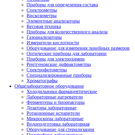
Приборы для определения состава
Спектрометры
Вискозиметры
Элементные анализаторы
Весовая техника
Приборы для количественного анализа
Газоанализаторы
Измерители кислотности
Оборудование для измерения линейных размеров
Оптические приборы для лаборатории
Приборы для электрохимии
Рентгеновские дифрактометры
Спектрофотометры
Специализированные приборы
Хроматографы
Общелабораторное оборудование
Холодильники фармацевтические
Лабораторные нагреватели
Ферментеры и биореакторы
Дозаторы лабораторные
Ротационные испарители
Микроскопы лабораторные
Водоподготовка лабораторная
Оборудование для стерилизации
Центрифуги лабораторные