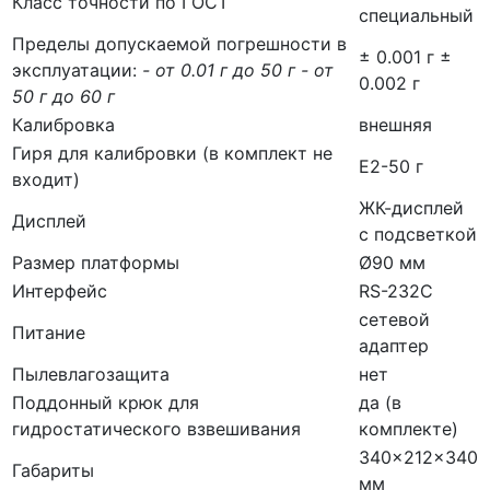
Класс точности по ГОСТ
специальный
Пределы допускаемой погрешности в
± 0.001 г ±
эксплуатации:
- от 0.01 г до 50 г - от
0.002 г
50 г до 60 г
Калибровка
внешняя
Гиря для калибровки (в комплект не
E2-50 г
входит)
ЖК-дисплей
Дисплей
с подсветкой
Размер платформы
Ø90 мм
Интерфейс
RS-232C
сетевой
Питание
адаптер
Пылевлагозащита
нет
Поддонный крюк для
да (в
гидростатического взвешивания
комплекте)
340×212×340
Габариты
мм