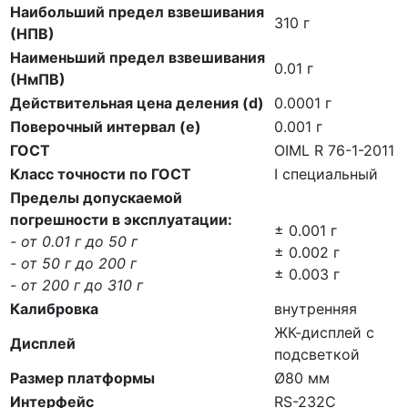
Наибольший предел взвешивания
310 г
(НПВ)
Наименьший предел взвешивания
0.01 г
(НмПВ)
Действительная цена деления (d)
0.0001 г
Поверочный интервал (е)
0.001 г
ГОСТ
OIML R 76-1-2011
Класс точности по ГОСТ
I специальный
Пределы допускаемой
погрешности в эксплуатации:
± 0.001 г
- от 0.01 г до 50 г
± 0.002 г
- от 50 г до 200 г
± 0.003 г
- от 200 г до 310 г
Калибровка
внутренняя
ЖК-дисплей с
Дисплей
подсветкой
Размер платформы
Ø80 мм
Интерфейс
RS-232C