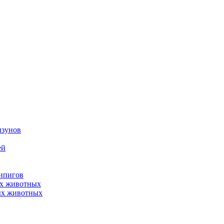
ызунов
ей
нипигов
ых животных
ых животных