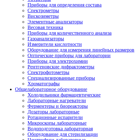
Приборы для определения состава
Спектрометры
Вискозиметры
Элементные анализаторы
Весовая техника
Приборы для количественного анализа
Газоанализаторы
Измерители кислотности
Оборудование для измерения линейных размеров
Оптические приборы для лаборатории
Приборы для электрохимии
Рентгеновские дифрактометры
Спектрофотометры
Специализированные приборы
Хроматографы
Общелабораторное оборудование
Холодильники фармацевтические
Лабораторные нагреватели
Ферментеры и биореакторы
Дозаторы лабораторные
Ротационные испарители
Микроскопы лабораторные
Водоподготовка лабораторная
Оборудование для стерилизации
Центрифуги лабораторные