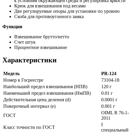
к условиям окружающей среды и регулировка яркости
Крюк для взвешивания под весами
Две регулируемые опоры для установки по уровню
Скоба для противоугонного замка
Функции
Взвешивание брутто/нетто
Счет штук
Процентное взвешивание
Характеристики
Модель
PR-124
Номер в Госреестре
73104-18
Наибольший предел взвешивания (НПВ)
120 г
Наименьший предел взвешивания (НмПВ)
0.01 г
Действительная цена деления (d)
0.0001 г
Поверочный интервал (е)
0.001 г
OIML R 76-1-
ГОСТ
2011
I
Класс точности по ГОСТ
специальный