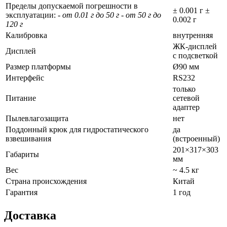
Пределы допускаемой погрешности в
± 0.001 г ±
эксплуатации:
- от 0.01 г до 50 г - от 50 г до
0.002 г
120 г
Калибровка
внутренняя
ЖК-дисплей
Дисплей
с подсветкой
Размер платформы
Ø90 мм
Интерфейс
RS232
только
Питание
сетевой
адаптер
Пылевлагозащита
нет
Поддонный крюк для гидростатического
да
взвешивания
(встроенный)
201×317×303
Габариты
мм
Вес
~ 4.5 кг
Страна происхождения
Китай
Гарантия
1 год
Доставка