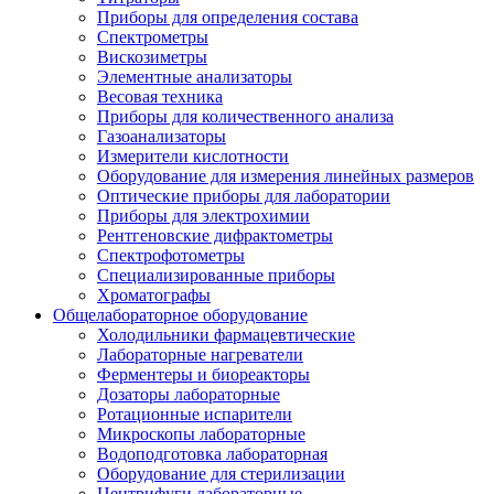
Приборы для определения состава
Спектрометры
Вискозиметры
Элементные анализаторы
Весовая техника
Приборы для количественного анализа
Газоанализаторы
Измерители кислотности
Оборудование для измерения линейных размеров
Оптические приборы для лаборатории
Приборы для электрохимии
Рентгеновские дифрактометры
Спектрофотометры
Специализированные приборы
Хроматографы
Общелабораторное оборудование
Холодильники фармацевтические
Лабораторные нагреватели
Ферментеры и биореакторы
Дозаторы лабораторные
Ротационные испарители
Микроскопы лабораторные
Водоподготовка лабораторная
Оборудование для стерилизации
Центрифуги лабораторные