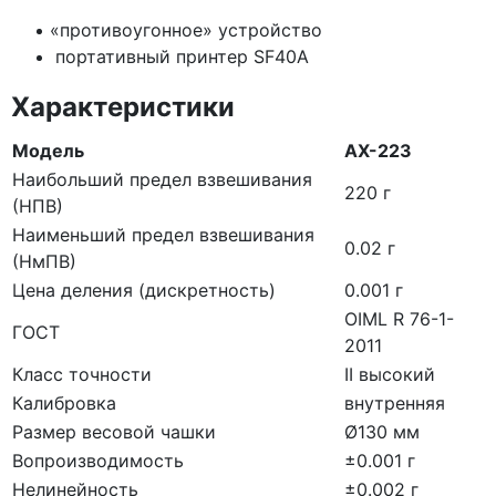
«противоугонное
» устройство
портативный принтер SF40A
Характеристики
Модель
AX-223
Наибольший предел взвешивания
220 г
(НПВ)
Наименьший предел взвешивания
0.02 г
(НмПВ)
Цена деления (дискретность)
0.001 г
OIML R 76-1-
ГОСТ
2011
Класс точности
II высокий
Калибровка
внутренняя
Размер весовой чашки
Ø130 мм
Вопроизводимость
±0.001 г
Нелинейность
±0.002 г