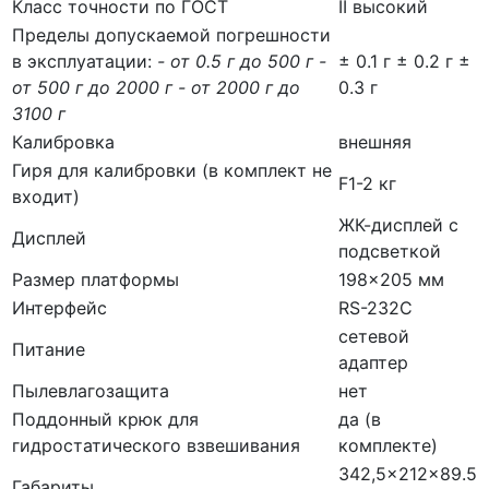
Класс точности по ГОСТ
II высокий
Пределы допускаемой погрешности
в эксплуатации:
- от 0.5 г до 500 г -
± 0.1 г ± 0.2 г ±
от 500 г до 2000 г - от 2000 г до
0.3 г
3100 г
Калибровка
внешняя
Гиря для калибровки (в комплект не
F1-2 кг
входит)
ЖК-дисплей с
Дисплей
подсветкой
Размер платформы
198×205 мм
Интерфейс
RS-232C
сетевой
Питание
адаптер
Пылевлагозащита
нет
Поддонный крюк для
да (в
гидростатического взвешивания
комплекте)
342,5×212×89.5
Габариты