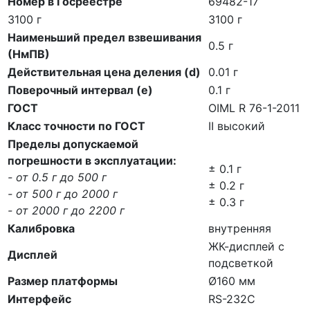
Номер в Госреестре
69482-17
3100 г
3100 г
Наименьший предел взвешивания
0.5 г
(НмПВ)
Действительная цена деления (d)
0.01 г
Поверочный интервал (е)
0.1 г
ГОСТ
OIML R 76-1-2011
Класс точности по ГОСТ
II высокий
Пределы допускаемой
погрешности в эксплуатации:
± 0.1 г
- от 0.5 г до 500 г
± 0.2 г
- от 500 г до 2000 г
± 0.3 г
- от 2000 г до 2200 г
Калибровка
внутренняя
ЖК-дисплей с
Дисплей
подсветкой
Размер платформы
Ø160 мм
Интерфейс
RS-232C