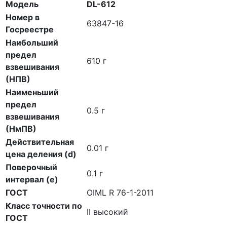
Модель
DL-612
Номер в
63847-16
Госреестре
Наибольший
предел
610 г
взвешивания
(НПВ)
Наименьший
предел
0.5 г
взвешивания
(НмПВ)
Действительная
0.01 г
цена деления (d)
Поверочный
0.1 г
интервал (е)
ГОСТ
OIML R 76-1-2011
Класс точности по
II высокий
ГОСТ