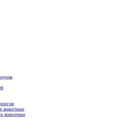
ызунов
ей
нипигов
ых животных
ых животных