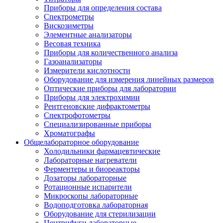
Приборы для определения состава
Спектрометры
Вискозиметры
Элементные анализаторы
Весовая техника
Приборы для количественного анализа
Газоанализаторы
Измерители кислотности
Оборудование для измерения линейных размеров
Оптические приборы для лаборатории
Приборы для электрохимии
Рентгеновские дифрактометры
Спектрофотометры
Специализированные приборы
Хроматографы
Общелабораторное оборудование
Холодильники фармацевтические
Лабораторные нагреватели
Ферментеры и биореакторы
Дозаторы лабораторные
Ротационные испарители
Микроскопы лабораторные
Водоподготовка лабораторная
Оборудование для стерилизации
Центрифуги лабораторные