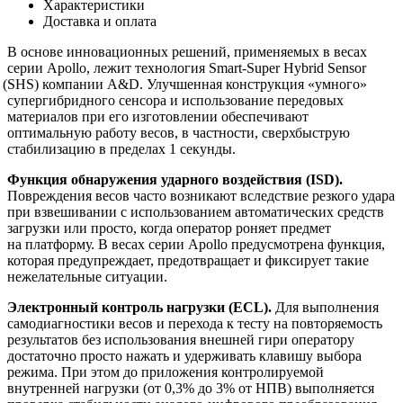
Характеристики
Доставка и оплата
В основе инновационных решений, применяемых в весах
серии Apollo, лежит технология Smart-Super Hybrid Sensor
(SHS
) компании A&D. Улучшенная конструкция
«умного
»
супергибридного сенсора и использование передовых
материалов при его изготовлении обеспечивают
оптимальную работу весов, в частности, сверхбыструю
стабилизацию в пределах 1 секунды.
Функция обнаружения ударного воздействия
(ISD
).
Повреждения весов часто возникают вследствие резкого удара
при взвешивании с использованием автоматических средств
загрузки или просто, когда оператор роняет предмет
на платформу. В весах серии Apollo предусмотрена функция,
которая предупреждает, предотвращает и фиксирует такие
нежелательные ситуации.
Электронный контроль нагрузки
(ECL
).
Для выполнения
самодиагностики весов и перехода к тесту на повторяемость
результатов без использования внешней гири оператору
достаточно просто нажать и удерживать клавишу выбора
режима. При этом до приложения контролируемой
внутренней нагрузки
(от
0,3% до 3% от НПВ) выполняется