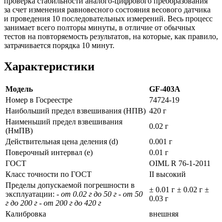
проверка стабильности аналого-цифрового преобразования
за счет изменения равновесного состояния весового датчика
и проведения 10 последовательных измерений. Весь процесс
занимает всего полторы минуты, в отличие от обычных
тестов на повторяемость результатов, на которые, как правило,
затрачивается порядка 10 минут.
Характеристики
Модель
GF-403A
Номер в Госреестре
74724-19
Наибольший предел взвешивания (НПВ)
420 г
Наименьший предел взвешивания
0.02 г
(НмПВ)
Действительная цена деления (d)
0.001 г
Поверочный интервал (е)
0.01 г
ГОСТ
OIML R 76-1-2011
Класс точности по ГОСТ
II высокий
Пределы допускаемой погрешности в
± 0.01 г ± 0.02 г ±
эксплуатации:
- от 0.02 г до 50 г - от 50
0.03 г
г до 200 г - от 200 г до 420 г
Калибровка
внешняя