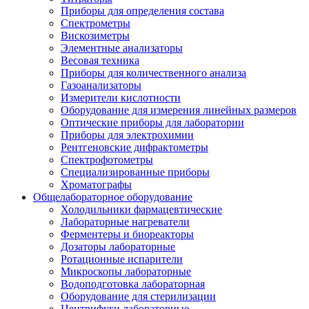
Приборы для определения состава
Спектрометры
Вискозиметры
Элементные анализаторы
Весовая техника
Приборы для количественного анализа
Газоанализаторы
Измерители кислотности
Оборудование для измерения линейных размеров
Оптические приборы для лаборатории
Приборы для электрохимии
Рентгеновские дифрактометры
Спектрофотометры
Специализированные приборы
Хроматографы
Общелабораторное оборудование
Холодильники фармацевтические
Лабораторные нагреватели
Ферментеры и биореакторы
Дозаторы лабораторные
Ротационные испарители
Микроскопы лабораторные
Водоподготовка лабораторная
Оборудование для стерилизации
Центрифуги лабораторные