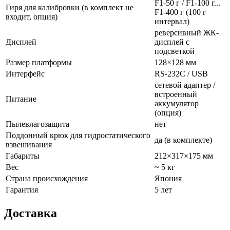
F1-50 г / F1-100 г...
Гиря для калибровки (в комплект не
F1-400 г (100 г
входит, опция)
интервал)
реверсивный ЖК-
Дисплей
дисплей с
подсветкой
Размер платформы
128×128 мм
Интерфейс
RS-232C / USB
сетевой адаптер /
встроенный
Питание
аккумулятор
(опция)
Пылевлагозащита
нет
Поддонный крюк для гидростатического
да (в комплекте)
взвешивания
Габариты
212×317×175 мм
Вес
~ 5 кг
Страна происхождения
Япония
Гарантия
5 лет
Доставка