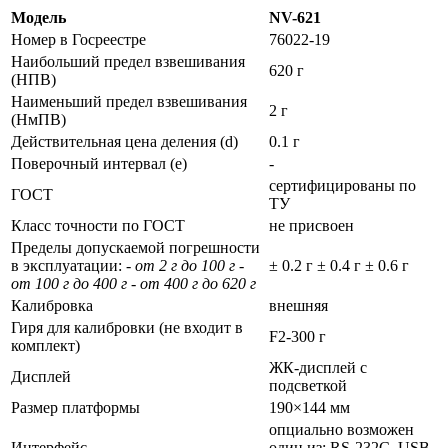
Модель
NV-621
Номер в Госреестре
76022-19
Наибольший предел взвешивания
620 г
(НПВ)
Наименьший предел взвешивания
2 г
(НмПВ)
Действительная цена деления (d)
0.1 г
Поверочный интервал (е)
-
сертифицированы по
ГОСТ
ТУ
Класс точности по ГОСТ
не присвоен
Пределы допускаемой погрешности
в эксплуатации:
- от 2 г до 100 г -
± 0.2 г ± 0.4 г ± 0.6 г
от 100 г до 400 г - от 400 г до 620 г
Калибровка
внешняя
Гиря для калибровки (не входит в
F2-300 г
комплект)
ЖК-дисплей с
Дисплей
подсветкой
Размер платформы
190×144 мм
опциально возможен
Интерфейс
один из: RS-232C, USB