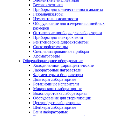
Элементные анализаторы
Весовая техника
Приборы для количественного анализа
Газоанализаторы
Измерители кислотности
Оборудование для измерения линейных
размеров
Оптические приборы для лаборатории
Приборы для электрохимии
Рентгеновские дифрактометры
Спектрофотометры
Специализированные приборы
Хроматографы
Общелабораторное оборудование
Холодильники фармацевтические
Лабораторные нагреватели
Ферментеры и биореакторы
Дозаторы лабораторные
Ротационные испарители
Микроскопы лабораторные
Водоподготовка лабораторная
Оборудование для стерилизации
Центрифуги лабораторные
Шейкеры лабораторные
Бани лабораторные