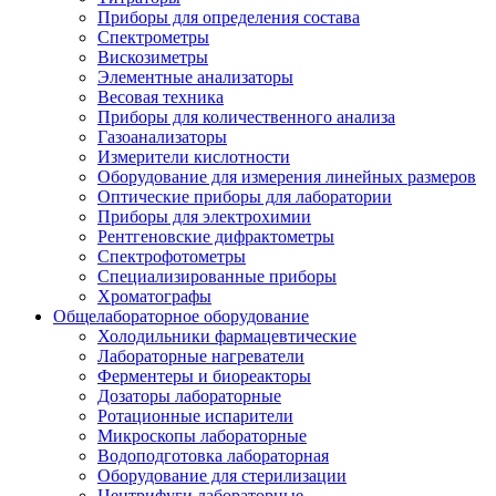
Приборы для определения состава
Спектрометры
Вискозиметры
Элементные анализаторы
Весовая техника
Приборы для количественного анализа
Газоанализаторы
Измерители кислотности
Оборудование для измерения линейных размеров
Оптические приборы для лаборатории
Приборы для электрохимии
Рентгеновские дифрактометры
Спектрофотометры
Специализированные приборы
Хроматографы
Общелабораторное оборудование
Холодильники фармацевтические
Лабораторные нагреватели
Ферментеры и биореакторы
Дозаторы лабораторные
Ротационные испарители
Микроскопы лабораторные
Водоподготовка лабораторная
Оборудование для стерилизации
Центрифуги лабораторные