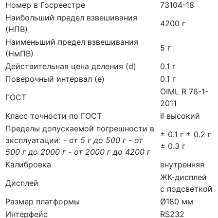
Номер в Госреестре
73104-18
Наибольший предел взвешивания
4200 г
(НПВ)
Наименьший предел взвешивания
5 г
(НмПВ)
Действительная цена деления (d)
0.1 г
Поверочный интервал (е)
0.1 г
OIML R 76-1-
ГОСТ
2011
Класс точности по ГОСТ
II высокий
Пределы допускаемой погрешности в
± 0.1 г ± 0.2 г
эксплуатации:
- от 5 г до 500 г - от
± 0.3 г
500 г до 2000 г - от 2000 г до 4200 г
Калибровка
внутренняя
ЖК-дисплей
Дисплей
с подсветкой
Размер платформы
Ø180 мм
Интерфейс
RS232