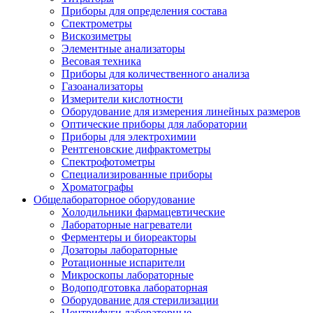
Приборы для определения состава
Спектрометры
Вискозиметры
Элементные анализаторы
Весовая техника
Приборы для количественного анализа
Газоанализаторы
Измерители кислотности
Оборудование для измерения линейных размеров
Оптические приборы для лаборатории
Приборы для электрохимии
Рентгеновские дифрактометры
Спектрофотометры
Специализированные приборы
Хроматографы
Общелабораторное оборудование
Холодильники фармацевтические
Лабораторные нагреватели
Ферментеры и биореакторы
Дозаторы лабораторные
Ротационные испарители
Микроскопы лабораторные
Водоподготовка лабораторная
Оборудование для стерилизации
Центрифуги лабораторные