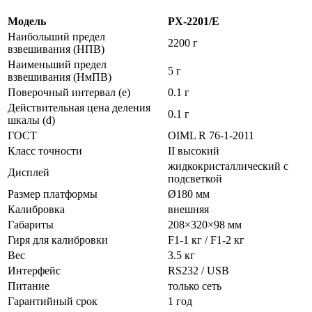
Модель
PX-2201/E
Наибольший предел
2200 г
взвешивания (НПВ)
Наименьший предел
5 г
взвешивания (НмПВ)
Поверочный интервал (е)
0.1 г
Действительная цена деления
0.1 г
шкалы (d)
ГОСТ
OIML R 76-1-2011
Класс точности
II высокий
жидкокристаллический с
Дисплей
подсветкой
Размер платформы
Ø180 мм
Калибровка
внешняя
Габариты
208×320×98 мм
Гиря для калибровки
F1-1 кг / F1-2 кг
Вес
3.5 кг
Интерфейс
RS232 / USB
Питание
только сеть
Гарантийный срок
1 год