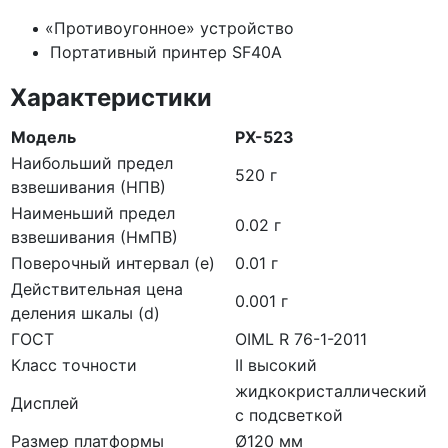
«Противоугонное
» устройство
Портативный принтер SF40A
Характеристики
Модель
PX-523
Наибольший предел
520 г
взвешивания (НПВ)
Наименьший предел
0.02 г
взвешивания (НмПВ)
Поверочный интервал (е)
0.01 г
Действительная цена
0.001 г
деления шкалы (d)
ГОСТ
OIML R 76-1-2011
Класс точности
II высокий
жидкокристаллический
Дисплей
с подсветкой
Размер платформы
Ø120 мм