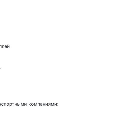
плей
т
анспортными компаниями: