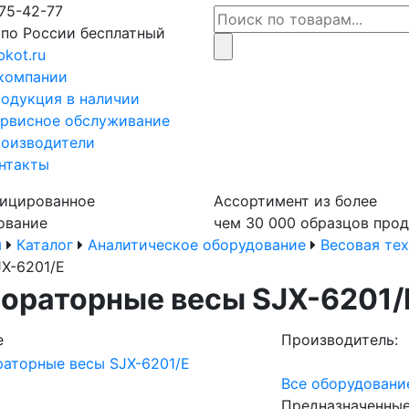
75-42-77
 по России бесплатный
bkot.ru
компании
одукция в наличии
рвисное обслуживание
оизводители
нтакты
ицированное
Ассортимент из более
ование
чем 30 000 образцов про
я
Каталог
Аналитическое оборудование
Весовая те
JX-6201/E
ораторные весы SJX-6201/
е
Производитель:
Все оборудовани
Предназначенные