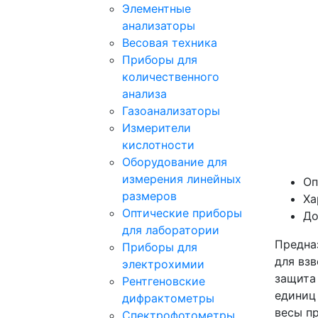
Элементные
анализаторы
Весовая техника
Приборы для
количественного
анализа
Газоанализаторы
Измерители
кислотности
Оборудование для
измерения линейных
Оп
размеров
Ха
Оптические приборы
До
для лаборатории
Предна
Приборы для
для вз
электрохимии
защита
Рентгеновские
единиц
дифрактометры
весы п
Спектрофотометры