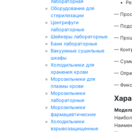
лабораторная
Ре
Оборудование для
— Прос
стерилизации
Центрифуги
— Подс
лабораторные
Шейкеры лабораторные
— Проц
Бани лабораторные
— Конт
Вакуумные сушильные
шкафы
— Сумм
Холодильники для
хранения крови
— Опре
Морозильники для
— Фикс
плазмы крови
Морозильники
Хара
лабораторные
Морозильники
Модел
фармацевтические
Наибол
Холодильники
Наимен
взрывозащищенные