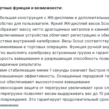
ртные функции и возможности:
большая конструкция с ЖК-дисплеем и дополнительны
обство для пользователя. Яркий ЖК-дисплей весов Sco
ображает массу нетто драгоценных металлов и камней
дключаемые устройства облегчают регистрацию и об
стема внутренней калибровки. Весы Scout соответству
именяемым в торговых операциях. Функция ручной вну
гко выполнять калибровку встроенным грузом и гарант
орость взвешивания и разрешающая способность позв
надежные результаты
емя стабилизации менее 1 секунды означает быстрое п
повышенную эффективность. Оснащенные передовой те
out обеспечивают высокоточное взвешивание
евосходная защита от перегрузки увеличивает срок с
 перегрузки позволяет весам выдерживать вес до 10 
 повреждения. Это гарантирует продолжительный сро
именении