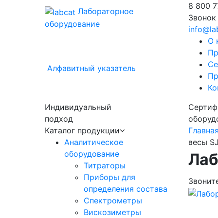
8 800
7
Лабораторное
Звонок
оборудование
info@la
О 
Пр
Се
Алфавитный указатель
Пр
Ко
Индивидуальный
Сертиф
подход
оборуд
Каталог продукции
Главна
Аналитическое
весы S
оборудование
Лаб
Титраторы
Приборы для
Звонит
определения состава
Спектрометры
Вискозиметры