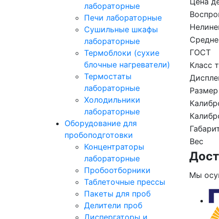
Цена д
лабораторные
Воспро
Печи лабораторные
Нелине
Сушильные шкафы
Средне
лабораторные
ГОСТ
Термоблоки (сухие
блочные нагреватели)
Класс 
Термостаты
Диспле
лабораторные
Размер
Холодильники
Калибр
лабораторные
Калибр
Оборудование для
Габари
пробоподготовки
Вес
Концентраторы
Дост
лабораторные
Пробоотборники
Мы осу
Таблеточные прессы
Пакеты для проб
Делители проб
Диспергаторы и