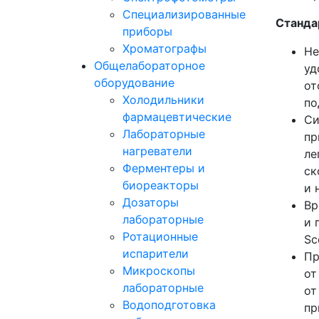
Специализированные
Станда
приборы
Хроматографы
Не
Общелабораторное
уд
оборудование
от
Холодильники
по
фармацевтические
Си
Лабораторные
пр
нагреватели
ле
Ферментеры и
ск
биореакторы
и 
Дозаторы
Вр
лабораторные
и 
Ротационные
Sc
испарители
Пр
Микроскопы
от
лабораторные
от
Водоподготовка
пр