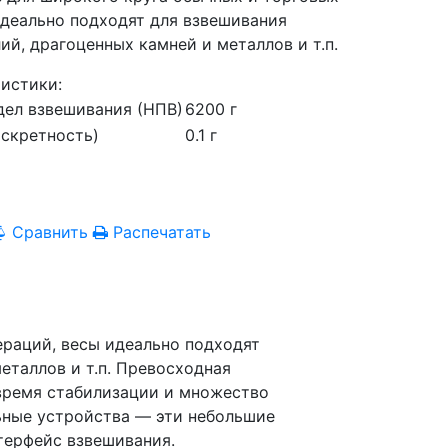
идеально подходят для взвешивания
й, драгоценных камней и металлов и т.п.
истики:
ел взвешивания (НПВ)
6200 г
искретность)
0.1 г
Сравнить
Распечатать
ераций, весы идеально подходят
еталлов и т.п. Превосходная
 время стабилизации и множество
ьные устройства — эти небольшие
терфейс взвешивания.