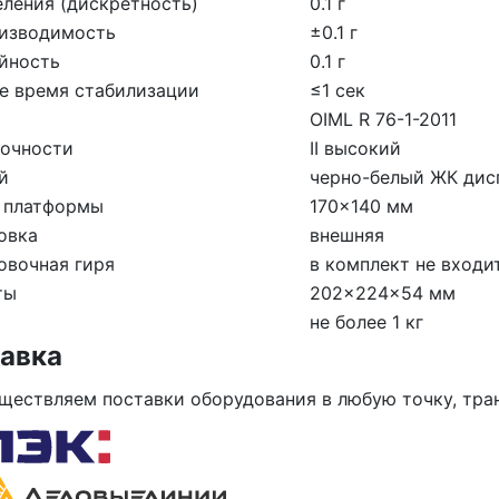
еления (дискретность)
0.1 г
изводимость
±0.1 г
йность
0.1 г
е время стабилизации
≤1 сек
OIML R 76-1-2011
точности
II высокий
й
черно-белый ЖК дис
 платформы
170×140 мм
овка
внешняя
овочная гиря
в комплект не входи
ты
202×224×54 мм
не более 1 кг
авка
ществляем поставки оборудования в любую точку, тр