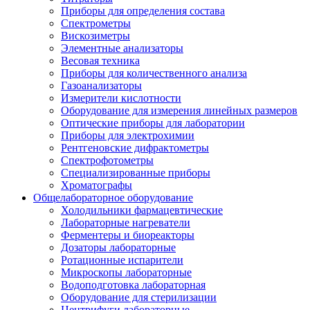
Приборы для определения состава
Спектрометры
Вискозиметры
Элементные анализаторы
Весовая техника
Приборы для количественного анализа
Газоанализаторы
Измерители кислотности
Оборудование для измерения линейных размеров
Оптические приборы для лаборатории
Приборы для электрохимии
Рентгеновские дифрактометры
Спектрофотометры
Специализированные приборы
Хроматографы
Общелабораторное оборудование
Холодильники фармацевтические
Лабораторные нагреватели
Ферментеры и биореакторы
Дозаторы лабораторные
Ротационные испарители
Микроскопы лабораторные
Водоподготовка лабораторная
Оборудование для стерилизации
Центрифуги лабораторные