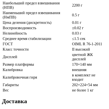
Наибольший предел взвешивания
2200 г
(НПВ)
Наименьший предел взвешивания
0.5 г
(НмПВ)
Цена деления (дискретность)
0.01 г
Воспроизводимость
±0.02 г
Нелинейность
0.03 г
Среднее время стабилизации
≤1.5 сек
ГОСТ
OIML R 76-1-2011
Класс точности
II высокий
цветной ЖК
Дисплей
дисплей
Размер платформы
170×140 мм
Калибровка
внешняя
в комплект не
Калибровочная гиря
входит
Габариты
202×224×54 мм
Вес
не более 1 кг
Доставка