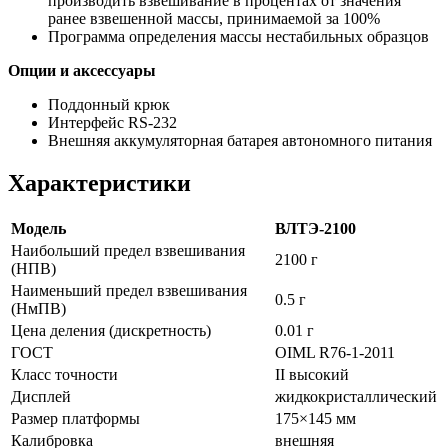
производить взвешивание в процентах от значения
ранее взвешенной массы, принимаемой за 100%
Программа определения массы нестабильных образцов
Опции и аксессуары
Поддонный крюк
Интерфейс RS-232
Внешняя аккумуляторная батарея автономного питания
Характеристики
Модель
ВЛТЭ-2100
Наибольший предел взвешивания
2100 г
(НПВ)
Наименьший предел взвешивания
0.5 г
(НмПВ)
Цена деления (дискретность)
0.01 г
ГОСТ
OIML R76-1-2011
Класс точности
II высокий
Дисплей
жидкокристаллический
Размер платформы
175×145 мм
Калибровка
внешняя