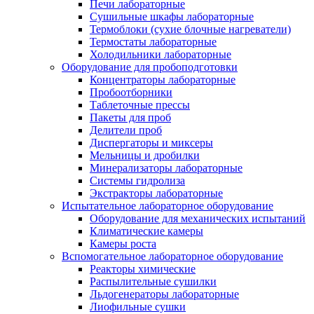
Печи лабораторные
Сушильные шкафы лабораторные
Термоблоки (сухие блочные нагреватели)
Термостаты лабораторные
Холодильники лабораторные
Оборудование для пробоподготовки
Концентраторы лабораторные
Пробоотборники
Таблеточные прессы
Пакеты для проб
Делители проб
Диспергаторы и миксеры
Мельницы и дробилки
Минерализаторы лабораторные
Системы гидролиза
Экстракторы лабораторные
Испытательное лабораторное оборудование
Оборудование для механических испытаний
Климатические камеры
Камеры роста
Вспомогательное лабораторное оборудование
Реакторы химические
Распылительные сушилки
Льдогенераторы лабораторные
Лиофильные сушки