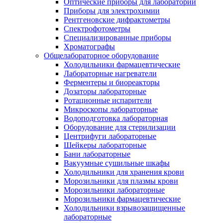
Оптические приборы для лаборатории
Приборы для электрохимии
Рентгеновские дифрактометры
Спектрофотометры
Специализированные приборы
Хроматографы
Общелабораторное оборудование
Холодильники фармацевтические
Лабораторные нагреватели
Ферментеры и биореакторы
Дозаторы лабораторные
Ротационные испарители
Микроскопы лабораторные
Водоподготовка лабораторная
Оборудование для стерилизации
Центрифуги лабораторные
Шейкеры лабораторные
Бани лабораторные
Вакуумные сушильные шкафы
Холодильники для хранения крови
Морозильники для плазмы крови
Морозильники лабораторные
Морозильники фармацевтические
Холодильники взрывозащищенные
лабораторные