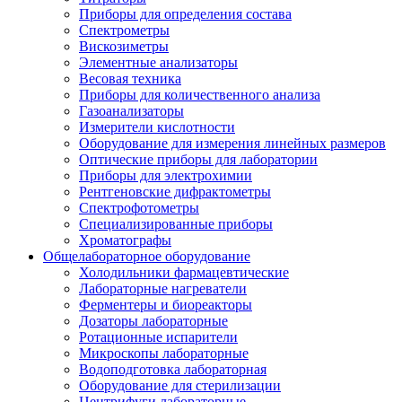
Приборы для определения состава
Спектрометры
Вискозиметры
Элементные анализаторы
Весовая техника
Приборы для количественного анализа
Газоанализаторы
Измерители кислотности
Оборудование для измерения линейных размеров
Оптические приборы для лаборатории
Приборы для электрохимии
Рентгеновские дифрактометры
Спектрофотометры
Специализированные приборы
Хроматографы
Общелабораторное оборудование
Холодильники фармацевтические
Лабораторные нагреватели
Ферментеры и биореакторы
Дозаторы лабораторные
Ротационные испарители
Микроскопы лабораторные
Водоподготовка лабораторная
Оборудование для стерилизации
Центрифуги лабораторные