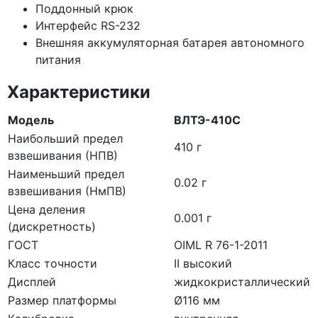
Поддонный крюк
Интерфейс RS-232
Внешняя аккумуляторная батарея автономного
питания
Характеристики
Модель
ВЛТЭ-410С
Наибольший предел
410 г
взвешивания (НПВ)
Наименьший предел
0.02 г
взвешивания (НмПВ)
Цена деления
0.001 г
(дискретность)
ГОСТ
OIML R 76-1-2011
Класс точности
II высокий
Дисплей
жидкокристаллический
Размер платформы
Ø116 мм