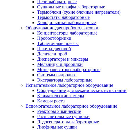
Печи лабораторные
Сушильные шкафы лабораторные
Термоблоки (сухие блочные нагреватели)
Термостаты лабораторные
Холодильники лабораторные
Оборудование для пробоподготовки
Концентраторы лабораторные
Пробоотборники
Таблеточные прессы
Пакеты для проб
Делители проб
Диспергаторы и миксеры
Мельницы и дробилки
Минерализаторы лабораторные
Системы гидролиза
Экстракторы лабораторные
Испытательное лабораторное оборудование
Оборудование для механических испытаний
Климатические камеры
Камеры роста
Вспомогательное лабораторное оборудование
Реакторы химические
Распылительные сушилки
Льдогенераторы лабораторные
Лиофильные сушки