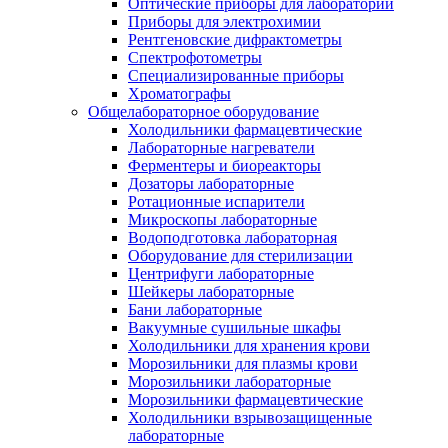
Оптические приборы для лаборатории
Приборы для электрохимии
Рентгеновские дифрактометры
Спектрофотометры
Специализированные приборы
Хроматографы
Общелабораторное оборудование
Холодильники фармацевтические
Лабораторные нагреватели
Ферментеры и биореакторы
Дозаторы лабораторные
Ротационные испарители
Микроскопы лабораторные
Водоподготовка лабораторная
Оборудование для стерилизации
Центрифуги лабораторные
Шейкеры лабораторные
Бани лабораторные
Вакуумные сушильные шкафы
Холодильники для хранения крови
Морозильники для плазмы крови
Морозильники лабораторные
Морозильники фармацевтические
Холодильники взрывозащищенные
лабораторные