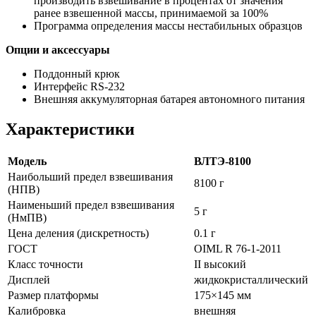
производить взвешивание в процентах от значения
ранее взвешенной массы, принимаемой за 100%
Программа определения массы нестабильных образцов
Опции и аксессуары
Поддонный крюк
Интерфейс RS-232
Внешняя аккумуляторная батарея автономного питания
Характеристики
Модель
ВЛТЭ-8100
Наибольший предел взвешивания
8100 г
(НПВ)
Наименьший предел взвешивания
5 г
(НмПВ)
Цена деления (дискретность)
0.1 г
ГОСТ
OIML R 76-1-2011
Класс точности
II высокий
Дисплей
жидкокристаллический
Размер платформы
175×145 мм
Калибровка
внешняя