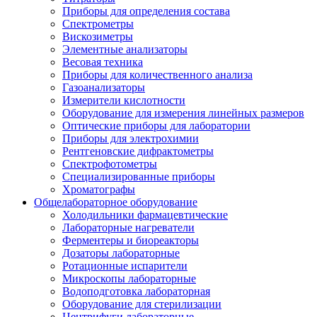
Приборы для определения состава
Спектрометры
Вискозиметры
Элементные анализаторы
Весовая техника
Приборы для количественного анализа
Газоанализаторы
Измерители кислотности
Оборудование для измерения линейных размеров
Оптические приборы для лаборатории
Приборы для электрохимии
Рентгеновские дифрактометры
Спектрофотометры
Специализированные приборы
Хроматографы
Общелабораторное оборудование
Холодильники фармацевтические
Лабораторные нагреватели
Ферментеры и биореакторы
Дозаторы лабораторные
Ротационные испарители
Микроскопы лабораторные
Водоподготовка лабораторная
Оборудование для стерилизации
Центрифуги лабораторные