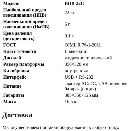
Модель
ВПВ-22С
Наибольший предел
22 кг
взвешивания (НПВ)
Наименьший предел
5 г
взвешивания (НмПВ)
Цена деления
0.1 г
(дискретность)
ГОСТ
OIML R 76-1-2011
Класс точности
II высокий
Дисплей
жидкокристаллический
Размер платформы
350×320 мм
Калибровка
внутренняя
Интерфейс
USB + RS-232
адаптер AC/DC, USB, внешняя
Питание
батарея (опция)
Габариты
385×350×125 мм
Масса
16,5 кг
Доставка
Мы осуществляем поставки оборудования в любую точку,