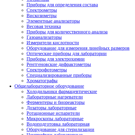
Приборы для определения состава
Спектрометры
Вискозиметры
Элементные анализаторы
Весовая техника
Приборы для количественного анализа
Газоанализаторы
Измерители кислотности
Оборудование для измерения линейных размеров
Оптические приборы для лаборатории
Приборы для электрохимии
Рентгеновские дифрактометры
Спектрофотометры
Специализированные приборы
Хроматографы
Общелабораторное оборудование
Холодильники фармацевтические
Лабораторные нагреватели
Ферментеры и биореакторы
Дозаторы лабораторные
Ротационные испарители
Микроскопы лабораторные
Водоподготовка лабораторная
Оборудование для стерилизации
Центрифуги лабораторные