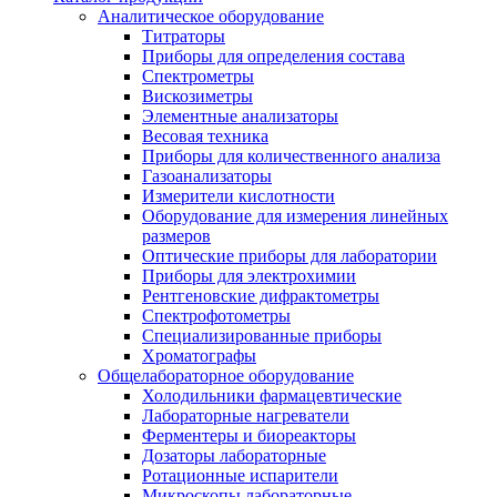
Аналитическое оборудование
Титраторы
Приборы для определения состава
Спектрометры
Вискозиметры
Элементные анализаторы
Весовая техника
Приборы для количественного анализа
Газоанализаторы
Измерители кислотности
Оборудование для измерения линейных
размеров
Оптические приборы для лаборатории
Приборы для электрохимии
Рентгеновские дифрактометры
Спектрофотометры
Специализированные приборы
Хроматографы
Общелабораторное оборудование
Холодильники фармацевтические
Лабораторные нагреватели
Ферментеры и биореакторы
Дозаторы лабораторные
Ротационные испарители
Микроскопы лабораторные