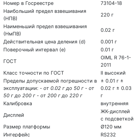
Номер в Госреестре
73104-18
Наибольший предел взвешивания
220 г
(НПВ)
Наименьший предел взвешивания
0.02 г
(НмПВ)
Действительная цена деления (d)
0.001 г
Поверочный интервал (е)
0.01 г
OIML R 76-1-
ГОСТ
2011
Класс точности по ГОСТ
II высокий
Пределы допускаемой погрешности в
± 0.01 г ±
эксплуатации:
- от 0.02 г до 50 г - от
0.02 г ± 0.03
50 г до 200 г - от 200 г до 220 г
г
Калибровка
внутренняя
ЖК-дисплей
Дисплей
с подсветкой
Размер платформы
Ø120 мм
Интерфейс
RS232