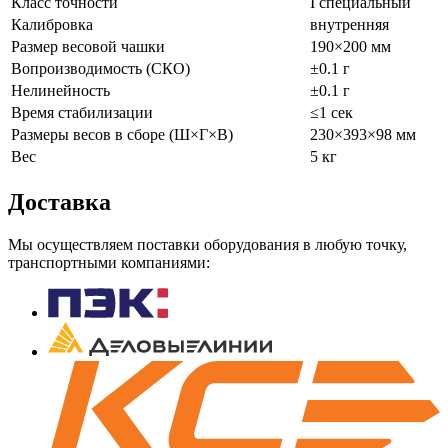
Класс точности
I специальный
Калибровка
внутренняя
Размер весовой чашки
190×200 мм
Вопроизводимость (СКО)
±0.1 г
Нелинейность
±0.1 г
Время стабилизации
≤1 сек
Размеры весов в сборе (Ш×Г×В)
230×393×98 мм
Вес
5 кг
Доставка
Мы осуществляем поставки оборудования в любую точку,
транспортными компаниями: