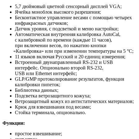
5,7 дюймовый цветной сенсорный дисплей VGA;
Ячейка моноблок высокого разрешения;
Бесконтактное управление весами с помощью четырех
инфракрасных датчиков;
Датчик уровня, с подсветкой и меню настройки;
Автоматическая внутренняя калибровка AutoCal,
с калибровкой по времени
(каждые
11 часов),
при включении весов, по нажатию кнопки
«Калибровка
» или при изменении температуры на 5 °С;
11 языков включая Русский и 20 единиц измерения;
Встроенный двунаправленный RS-232 и USB
интерфейс. Опционально второй RS-232,
USB или Ethernet интерфейс;
GLP/GMP протоколирование результатов, функция
калибровки пипеток;
Библиотека данных;
Подсветка ветрозащитного кожуха;
Ветрозащитный кожух из антистатических материалов;
Крюк для взвешивания под весами;
Стойка терминала, опционально.
Функции:
простое взвешивание;