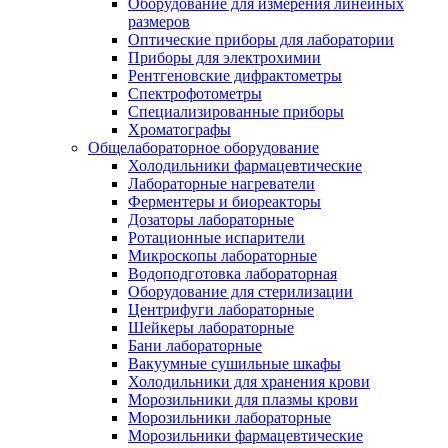
Оборудование для измерения линейных
размеров
Оптические приборы для лаборатории
Приборы для электрохимии
Рентгеновские дифрактометры
Спектрофотометры
Специализированные приборы
Хроматографы
Общелабораторное оборудование
Холодильники фармацевтические
Лабораторные нагреватели
Ферментеры и биореакторы
Дозаторы лабораторные
Ротационные испарители
Микроскопы лабораторные
Водоподготовка лабораторная
Оборудование для стерилизации
Центрифуги лабораторные
Шейкеры лабораторные
Бани лабораторные
Вакуумные сушильные шкафы
Холодильники для хранения крови
Морозильники для плазмы крови
Морозильники лабораторные
Морозильники фармацевтические