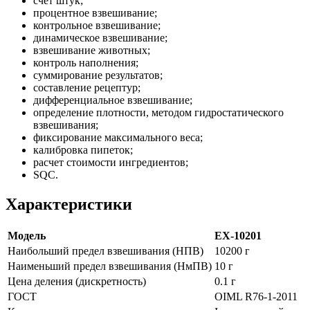
счет штук;
процентное взвешивание;
контрольное взвешивание;
динамическое взвешивание;
взвешивание животных;
контроль наполнения;
суммирование результатов;
составление рецептур;
дифференциальное взвешивание;
определение плотности, методом гидростатического
взвешивания;
фиксирование максимального веса;
калибровка пипеток;
расчет стоимости ингредиентов;
SQC.
Характеристики
Модель
EX-10201
Наибольший предел взвешивания (НПВ)
10200 г
Наименьший предел взвешивания (НмПВ)
10 г
Цена деления (дискретность)
0.1 г
ГОСТ
OIML R76-1-2011