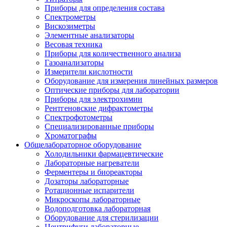
Приборы для определения состава
Спектрометры
Вискозиметры
Элементные анализаторы
Весовая техника
Приборы для количественного анализа
Газоанализаторы
Измерители кислотности
Оборудование для измерения линейных размеров
Оптические приборы для лаборатории
Приборы для электрохимии
Рентгеновские дифрактометры
Спектрофотометры
Специализированные приборы
Хроматографы
Общелабораторное оборудование
Холодильники фармацевтические
Лабораторные нагреватели
Ферментеры и биореакторы
Дозаторы лабораторные
Ротационные испарители
Микроскопы лабораторные
Водоподготовка лабораторная
Оборудование для стерилизации
Центрифуги лабораторные