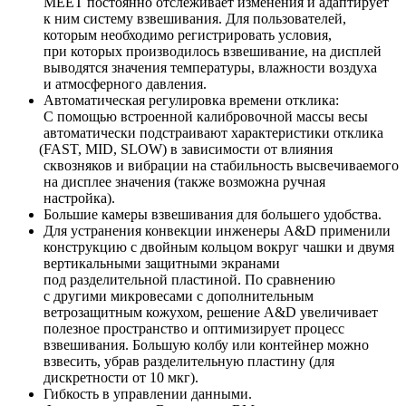
MEET постоянно отслеживает изменения и адаптирует
к ним систему взвешивания. Для пользователей,
которым необходимо регистрировать условия,
при которых производилось взвешивание, на дисплей
выводятся значения температуры, влажности воздуха
и атмосферного давления.
Автоматическая регулировка времени отклика:
С помощью встроенной калибровочной массы весы
автоматически подстраивают характеристики отклика
(FAST
, MID, SLOW) в зависимости от влияния
сквозняков и вибрации на стабильность высвечиваемого
на дисплее значения
(также
возможна ручная
настройка).
Большие камеры взвешивания для большего удобства.
Для устранения конвекции инженеры A&D применили
конструкцию с двойным кольцом вокруг чашки и двумя
вертикальными защитными экранами
под разделительной пластиной. По сравнению
с другими микровесами с дополнительным
ветрозащитным кожухом, решение A&D увеличивает
полезное пространство и оптимизирует процесс
взвешивания. Большую колбу или контейнер можно
взвесить, убрав разделительную пластину
(для
дискретности от 10 мкг).
Гибкость в управлении данными.