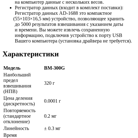
на компьютер данные с нескольких весов.
Регистратор данных
(входит
в комплект поставки):
Регистратор данных AD-1688 это компактное
(55
×103×16,5 мм) устройство, позволяющее хранить
до 5000 результатов взвешивания с указанием даты
и времени. Вы можете извлечь сохраненную
информацию, подключив устройство к порту USB
Вашего компьютера
(установка
драйвера не требуется).
Характеристики
Модель
BM-300G
Наибольший
предел
320 г
взвешивания
(НПВ)
Цена деления
0.0001 г
(дискретность)
Повторяемость
(стандартное
0.2 мг
отклонение)
Линейность
± 0.3 мг
Время