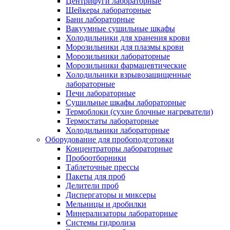
Центрифуги лабораторные
Шейкеры лабораторные
Бани лабораторные
Вакуумные сушильные шкафы
Холодильники для хранения крови
Морозильники для плазмы крови
Морозильники лабораторные
Морозильники фармацевтические
Холодильники взрывозащищенные
лабораторные
Печи лабораторные
Сушильные шкафы лабораторные
Термоблоки (сухие блочные нагреватели)
Термостаты лабораторные
Холодильники лабораторные
Оборудование для пробоподготовки
Концентраторы лабораторные
Пробоотборники
Таблеточные прессы
Пакеты для проб
Делители проб
Диспергаторы и миксеры
Мельницы и дробилки
Минерализаторы лабораторные
Системы гидролиза