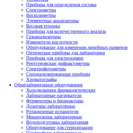
Приборы для определения состава
Спектрометры
Вискозиметры
Элементные анализаторы
Весовая техника
Приборы для количественного анализа
Газоанализаторы
Измерители кислотности
Оборудование для измерения линейных размеров
Оптические приборы для лаборатории
Приборы для электрохимии
Рентгеновские дифрактометры
Спектрофотометры
Специализированные приборы
Хроматографы
Общелабораторное оборудование
Холодильники фармацевтические
Лабораторные нагреватели
Ферментеры и биореакторы
Дозаторы лабораторные
Ротационные испарители
Микроскопы лабораторные
Водоподготовка лабораторная
Оборудование для стерилизации
Центрифуги лабораторные