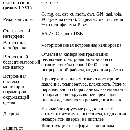
стабилизации
~ 3.5 сек
(режим FAST)
G, mg, oz, ozt, ct, mom, dwt, GN, tael, tola,
Режим дисплея
PC (режим счета), % (режим вычисления
%), специфический вес
Стандартный
RS-232C, Quick USB
интерфейс
Встроенная
моторизованная встроенная калибровка
калибровка
Отдельная камера нейтрализации,
Встроенный
разрядные электроды ионизатора со
безвентиляторный
сроком службы около 10000 часов
ионизатор
непрерывной работы, индикация работы
Встроенная
Проверяемые параметры: атмосферное
система
давление, температура, влажность. Режим
мониторинга
параллельного сбора данных взвешивания
параметров
и параметров окружающей среды для
окружающей
оценки адекватности размещения весов.
среды
Взаимоблокируемые раздвижные, с
Дверцы
антистатическим напылением, индикация
незакрытой дверцы на дисплее
Конструкция платформы с двойным
Защита от