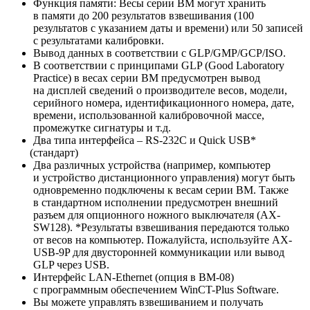
Функция памяти: Весы серии ВМ могут хранить
в памяти до 200 результатов взвешивания
(100
результатов с указанием даты и времени) или 50 записей
с результатами калибровки.
Вывод данных в соответствии с GLP/GMP/GCP/ISO.
В соответствии с принципами GLP
(Good
Laboratory
Practice) в весах серии ВМ предусмотрен вывод
на дисплей сведений о производителе весов, модели,
серийного номера, идентификационного номера, дате,
времени, использованной калибровочной массе,
промежутке сигнатуры и т.д.
Два типа интерфейса – RS-232C и Quick USB*
(стандарт
)
Два различных устройства
(например
, компьютер
и устройство дистанционного управления) могут быть
одновременно подключены к весам серии ВМ. Также
в стандартном исполнении предусмотрен внешний
разъем для опционного ножного выключателя
(АХ
-
SW128). *Результаты взвешивания передаются только
от весов на компьютер. Пожалуйста, используйте AX-
USB-9P для двусторонней коммуникации или вывод
GLP через USB.
Интерфейс LAN-Ethernet
(опция
в BM-08)
с программным обеспечением WinCT-Plus Software.
Вы можете управлять взвешиванием и получать