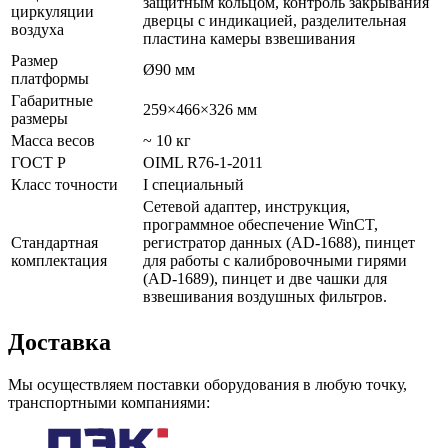
защитным кольцом, контроль закрывания
циркуляции
дверцы с индикацией, разделительная
воздуха
пластина камеры взвешивания
Размер
Ø90 мм
платформы
Габаритные
259×466×326 мм
размеры
Масса весов
~ 10 кг
ГОСТ Р
OIML R76-1-2011
Класс точности
I специальный
Сетевой адаптер, инструкция,
программное обеспечение WinCT,
Стандартная
регистратор данных (AD-1688), пинцет
комплектация
для работы с калибровочными гирями
(AD-1689), пинцет и две чашки для
взвешивания воздушных фильтров.
Доставка
Мы осуществляем поставки оборудования в любую точку,
транспортными компаниями: