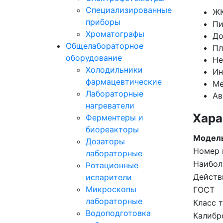
Специализированные
ЖК
приборы
Пи
Хроматографы
До
Общелабораторное
Пл
оборудование
Не
Холодильники
Ин
фармацевтические
Ме
Лабораторные
Ав
нагреватели
Хара
Ферментеры и
биореакторы
Модел
Дозаторы
Номер 
лабораторные
Наибол
Ротационные
Действ
испарители
Микроскопы
ГОСТ
лабораторные
Класс 
Водоподготовка
Калибр