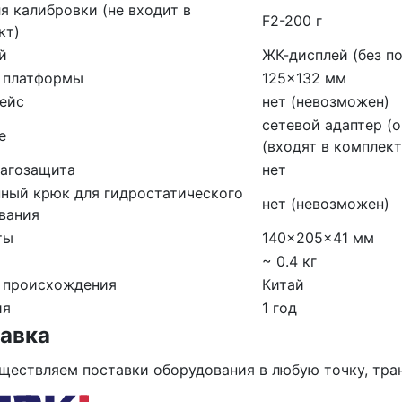
я калибровки (не входит в
F2-200 г
кт)
й
ЖК-дисплей (без п
 платформы
125×132 мм
ейс
нет (невозможен)
сетевой адаптер (о
е
(входят в комплект
агозащита
нет
ный крюк для гидростатического
нет (невозможен)
вания
ты
140×205×41 мм
~ 0.4 кг
 происхождения
Китай
ия
1 год
авка
ществляем поставки оборудования в любую точку, тр