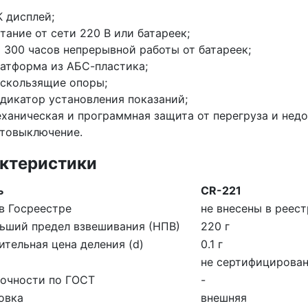
 дисплей;
тание от сети 220 В или батареек;
 300 часов непрерывной работы от батареек;
атформа из АБС-пластика;
скользящие опоры;
дикатор установления показаний;
ханическая и программная защита от перегруза и недо
товыключение.
ктеристики
ь
CR-221
в Госреестре
не внесены в реест
ьший предел взвешивания (НПВ)
220 г
ительная цена деления (d)
0.1 г
не сертифицирова
точности по ГОСТ
-
овка
внешняя