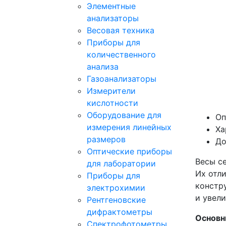
Элементные
анализаторы
Весовая техника
Приборы для
количественного
анализа
Газоанализаторы
Измерители
кислотности
Оборудование для
Оп
измерения линейных
Ха
размеров
До
Оптические приборы
Весы с
для лаборатории
Их отл
Приборы для
констр
электрохимии
и увел
Рентгеновские
дифрактометры
Основн
Спектрофотометры