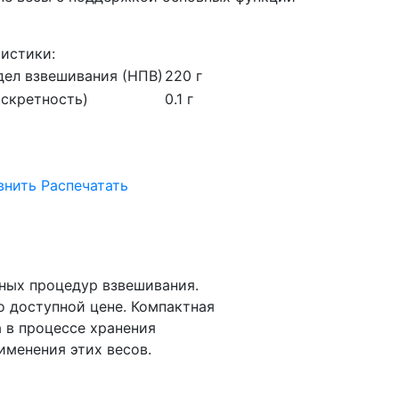
истики:
ел взвешивания (НПВ)
220 г
искретность)
0.1 г
внить
Распечатать
ных процедур взвешивания.
 доступной цене. Компактная
 в процессе хранения
именения этих весов.