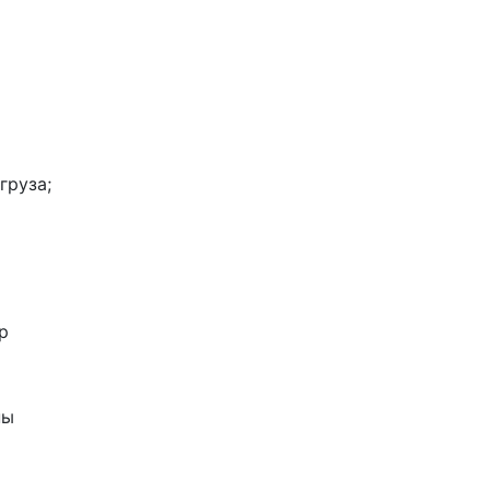
груза;
р
ны