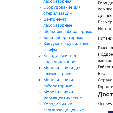
лабораторная
Гиря дл
Оборудование для
компле
стерилизации
Диспле
Центрифуги
Размер
лабораторные
Интерф
Шейкеры лабораторные
Бани лабораторные
Питани
Вакуумные сушильные
Пылевл
шкафы
Поддон
Холодильники для
взвеши
хранения крови
Габари
Морозильники для
Вес
плазмы крови
Морозильники
Страна
лабораторные
Гарант
Морозильники
Дост
фармацевтические
Холодильники
Мы осу
взрывозащищенные