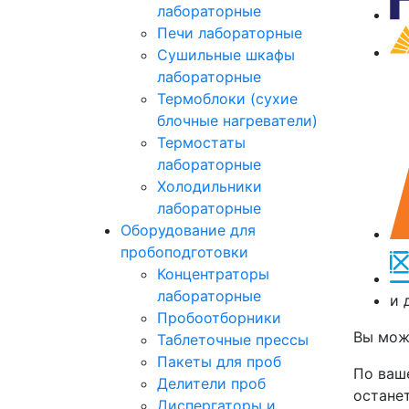
лабораторные
Печи лабораторные
Сушильные шкафы
лабораторные
Термоблоки (сухие
блочные нагреватели)
Термостаты
лабораторные
Холодильники
лабораторные
Оборудование для
пробоподготовки
Концентраторы
лабораторные
и 
Пробоотборники
Вы мож
Таблеточные прессы
Пакеты для проб
По ваш
Делители проб
останет
Диспергаторы и