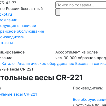
75-42-77
 по России бесплатный
bkot.ru
компании
одукция в наличии
рвисное обслуживание
оизводители
нтакты
ицированное
Ассортимент из более
ование
чем 30 000 образцов про
я
Каталог
Аналитическое оборудование
Весовая техник
ьные весы CR-221
тольные весы CR-221
е
Производитель:
Все оборудовани
Доступные по це