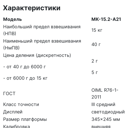
Характеристики
Модель
МК-15.2-А21
Наибольший предел взвешивания
15 кг
(НПВ)
Наименьший предел взвешивания
40 г
(НмПВ)
Цена деления (дискретность)
2 г
- от 40 г до 6000 г
5 г
- от 6000 г до 15 кг
OIML R76-1-
ГОСТ
2011
Класс точности
III средний
Дисплей
светодиодный
Размер платформы
345×245 мм
Калибровка
внешняя